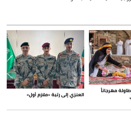
طاولة مهرجاناً
العنزي إلى رتبة «ملازم أول»