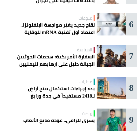
باعتداءات حوثية على نجران
منوعات
6
لقاح جديد يغيّر مواجهة الإنفلونزا..
اعتماد أول تقنية mRNA للوقاية
الموسمية
السياسة
7
السفارة الأمريكية: هجمات الحوثيين
الجبانة دليل على إرهابهم لليمنيين
محليات
8
بدء إجراءات استكمال منح أراضٍ
لـ2418 مستفيداً في جدة ورابغ
والليث
رياضة
9
بشرى للراقي.. عودة صانع الألعاب