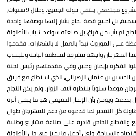
من تاريخها عنواناً للمستقبل وأن تحول تراثها إلى مشروع مجتمعي يلتقي حوله الجميع. وخلال 9 سنوات،
سمية، بل أصبح قصة نجاح يشار إليها بوصفها واحدة
اح لم يأتِ من فراغ، بل صنعته سواعد شباب الأطاولة
فظة على الموروث تبدأ بالعمل لا بالشعارات. فقدموا
ى غدا المهرجان واجهة مشرقة لمنطقة الباحة وللجنوب
لوا الفكرة بإيمان وصبر، وفي مقدمتهم رئيس لجنة
ان الحسين بن عثمان الزهراني، الذي استطاع مع فريق
ن موعداً سنوياً ينتظره آلاف الزوار. ولم يكن النجاح
بصمت ويؤمن بأن الإنجاز الحقيقي هو ما يبقى أثره
طاولة كل التقدير لما قدموه من دعم للمهرجان طوال
مع والقطاع الخاص قادرة على صناعة مشاريع وطنية
تصاد والسياحة. ولعل أجمل ما يميز مهرجان الأطاولة