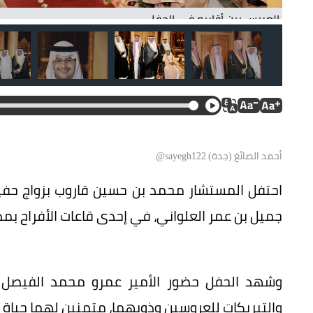
أحمد الصائغ (جدة) sayegh122@
احتفل المستشار محمد بن حسين قاروب بزواج حفي
جميل بن عمر العلواني، في إحدى قاعات الأفراح بمد
وشهد الحفل حضور الأمير عمرو محمد الفيصل وع
والتبريكات للعروسين وذويهما، متمنين لهما حياة 