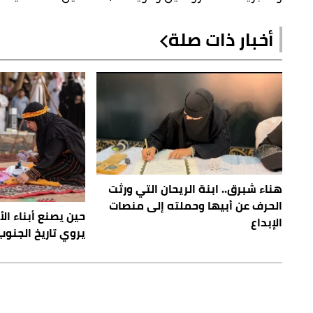
أخبار ذات صلة
العريس أحمد قاروب.
هناء شبرق.. ابنة الريحان التي ورثت
الحرف عن أبيها وحملته إلى منصات
حين يصنع أبناء الأ
الإبداع
يروي تاريخ الجنوب