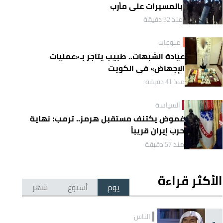
بالمسيرات على مأرب
منذ 32 دقيقة
منوعات
عيادة الشبهات.. طبيب يتاجر بـ«عمليات
الإجهاض» في الكويت
منذ 41 دقيقة
السياسة
غموض يكتنف مستقبل هرمز.. ترمب: نهاية
حرب إيران قريباً
منذ 57 دقيقة
الأكثر قراءة
يوم
أسبوع
شهر
الناس