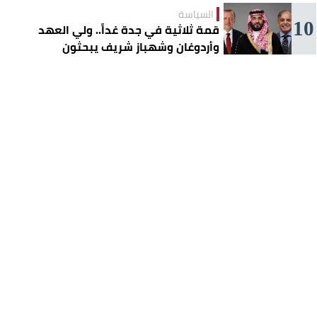
السياسة
10
قمة ثلاثية في جدة غداً.. ولي العهد
وأردوغان وشهباز شريف يبحثون
تعزيز التعاون