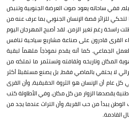
اصيله، ففي ساحاته يعود صوت العرضة الجنوبية وتنبض
بها لتحكي للزائر قصة الإنسان الجنوبي بما عرف عنه من
 راسخة رغم تغير الزمن. لقد أصبح المهرجان اليوم
ء القرى قادرون على صناعة مشاريع سياحية تنافس
لعمل الجماعي. كما أنه يقدم نموذجاً ملهماً لبقية
ية المكان وتاريخه وثقافته وتستثمر ما تملكه من
راثي لا يحتفي بالماضي فقط، بل يصنع مستقبلاً أكثر
 كل عام أن الإنسان هو الثروة الحقيقية، وأن القرى
نية يقصدها الزوار من كل مكان. وفي الأطاولة كتب
ب الوطن يبدأ من حب القرية، وأن التراث عندما يجد من
ل القادمة.