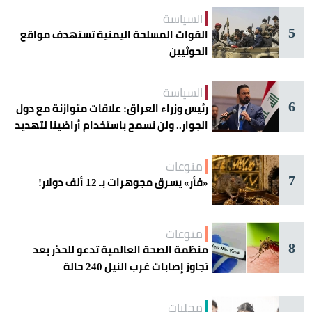
السياسة
5
القوات المسلحة اليمنية تستهدف مواقع
الحوثيين
السياسة
6
رئيس وزراء العراق: علاقات متوازنة مع دول
الجوار.. ولن نسمح باستخدام أراضينا لتهديد
أمنها
منوعات
7
«فأر» يسرق مجوهرات بـ 12 ألف دولار!
منوعات
8
منظمة الصحة العالمية تدعو للحذر بعد
تجاوز إصابات غرب النيل 240 حالة
محليات