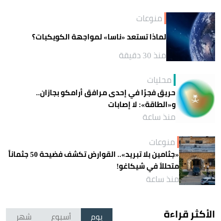
منوعات
لماذا تستعد «ناسا» لمواجهة الكويكبات؟
منذ 30 دقيقة
محليات
حريق فجرًا في إحدى مرافق أرامكو بجازان..
و«الطاقة»: لا إصابات
منذ ساعة
منوعات
«جثامين بلا تبريد».. القوارض تكشف فضيحة 50 جثماناً
متحللاً في شيكاغو!
منذ ساعة
الأكثر قراءة
يوم
أسبوع
شهر