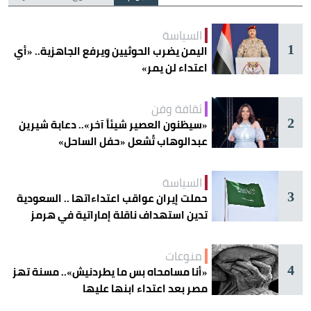
السياسة
1
اليمن يضرب الحوثيين ويرفع الجاهزية.. «أي
اعتداء لن يمر»
ثقافة وفن
2
«سيظنون العصير شيئاً آخر».. دعابة شيرين
عبدالوهاب تُشعل «حفل الساحل»
السياسة
3
حملت إيران عواقب اعتداءاتها .. السعودية
تدين استهداف ناقلة إماراتية في هرمز
منوعات
4
«أنا مسامحاه بس ما يطردنيش».. مسنة تهز
مصر بعد اعتداء ابنها عليها