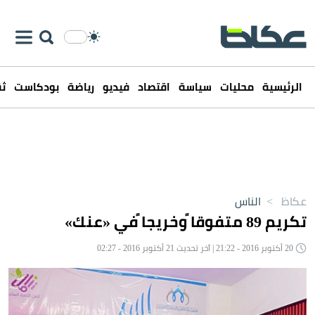
الرئيسية
محليات
سياسة
اقتصاد
فيديو
رياضة
بودكاست
ثق
عكاظ
>
الناس
تكريم 89 متفوقا ًوخريجا ًفي «عنك»
20 أكتوبر 2016 - 21:22 | آخر تحديث 21 أكتوبر 2016 - 02:27