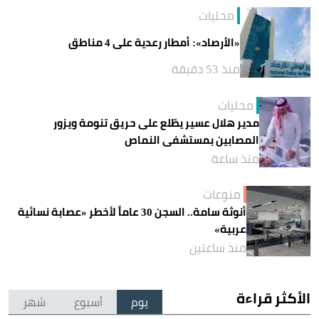
محليات
«الأرصاد»: أمطار رعدية على 4 مناطق
منذ 53 دقيقة
محليات
مدير هلال عسير يطّلع على حريق تنومة ويزور
المصابين بمستشفى النماص
منذ ساعة
منوعات
أنوثة سامة.. السجن 30 عاماً لأخطر «عصابة نسائية
عربية»
منذ ساعتين
الأكثر قراءة
يوم
أسبوع
شهر