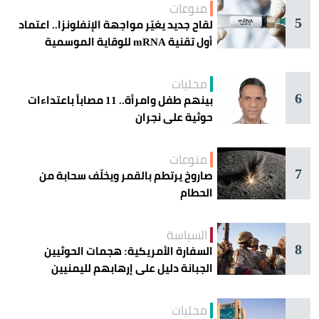
منوعات
5
لقاح جديد يغيّر مواجهة الإنفلونزا.. اعتماد
أول تقنية mRNA للوقاية الموسمية
محليات
6
بينهم طفل وامرأة.. 11 مصاباً باعتداءات
حوثية على نجران
منوعات
7
صاروخ يرتطم بالقمر ويخلّف سحابة من
الحطام
السياسة
8
السفارة الأمريكية: هجمات الحوثيين
الجبانة دليل على إرهابهم لليمنيين
محليات