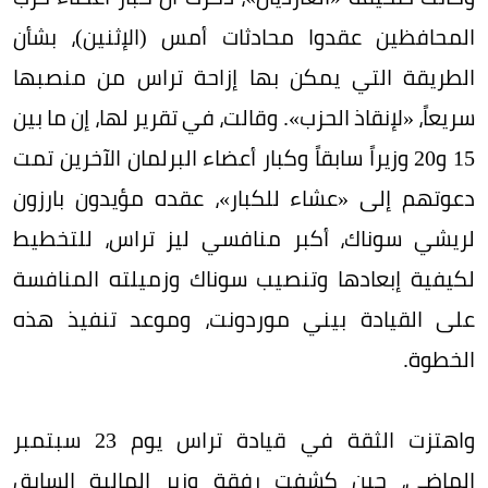
المحافظين عقدوا محادثات أمس (الإثنين)، بشأن
الطريقة التي يمكن بها إزاحة تراس من منصبها
سريعاً، «لإنقاذ الحزب». وقالت، في تقرير لها، إن ما بين
15 و20 وزيراً سابقاً وكبار أعضاء البرلمان الآخرين تمت
دعوتهم إلى «عشاء للكبار»، عقده مؤيدون بارزون
لريشي سوناك، أكبر منافسي ليز تراس، للتخطيط
لكيفية إبعادها وتنصيب سوناك وزميلته المنافسة
على القيادة بيني موردونت، وموعد تنفيذ هذه
الخطوة.
واهتزت الثقة في قيادة تراس يوم 23 سبتمبر
الماضي، حين كشفت رفقة وزير المالية السابق