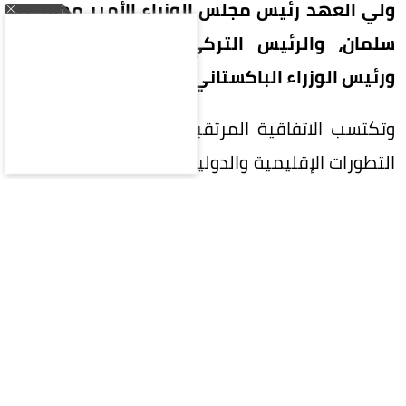
ولي العهد رئيس مجلس الوزراء الأمير محمد بن
سلمان، والرئيس التركي رجب طيب أردوغان،
ورئيس الوزراء الباكستاني محمد شهباز شريف.
وتكتسب الاتفاقية المرتقبة أهمية خاصة في ظل
التطورات الإقليمية والدولية المتسارعة، وما تشهده
المنطقة من تحديات أمنية وسياسية، فيما يُنتظر أن
تفتح آفاقاً أوسع للتنسيق والتعاون بين الرياض وأنقرة
وإسلام آباد.
قمة ثلاثية في السعودية
يذكر أن المملكة ستستضيف اليوم القمة الثلاثية
التي تجمع الأمير محمد بن سلمان وأردوغان وشهباز