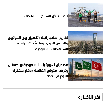
ترمب يبدّل السلاح.. لا الهدف
تقارير استخباراتية : تنسيق بين الحوثيين
والحرس الثوري ومليشيات عراقية
لاستهداف السعودية
مصدران لـ«رويترز»: السعودية وباكستان
وتركيا ستوقع اتفاقية «دفاع مشترك»
اليوم في جدة
آخر الأخبار