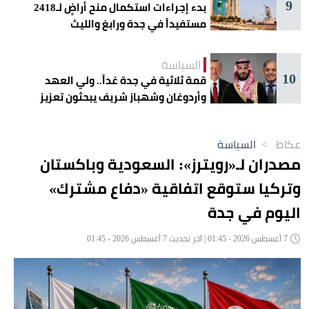
9
بدء إجراءات استكمال منح أراضٍ لـ2418
مستفيداً في جدة ورابغ والليث
السياسة
10
قمة ثلاثية في جدة غداً.. ولي العهد
وأردوغان وشهباز شريف يبحثون تعزيز
التعاون
عكاظ
>
السياسة
مصدران لـ«رويترز»: السعودية وباكستان
وتركيا ستوقع اتفاقية «دفاع مشترك»
اليوم في جدة
7 أغسطس 2026 - 01:45 | آخر تحديث 7 أغسطس 2026 - 01:45