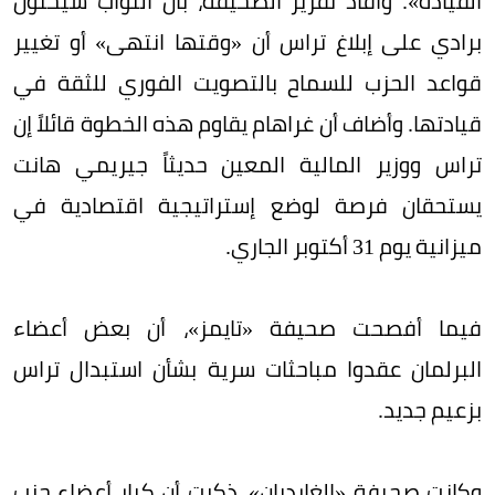
القيادة». وأفاد تقرير الصحيفة، بأن النواب سيحثون
برادي على إبلاغ تراس أن «وقتها انتهى» أو تغيير
قواعد الحزب للسماح بالتصويت الفوري للثقة في
قيادتها. وأضاف أن غراهام يقاوم هذه الخطوة قائلاً إن
تراس ووزير المالية المعين حديثاً جيريمي هانت
يستحقان فرصة لوضع إستراتيجية اقتصادية في
ميزانية يوم 31 أكتوبر الجاري.
فيما أفصحت صحيفة «تايمز»، أن بعض أعضاء
البرلمان عقدوا مباحثات سرية بشأن استبدال تراس
بزعيم جديد.
وكانت صحيفة «الغارديان»، ذكرت أن كبار أعضاء حزب