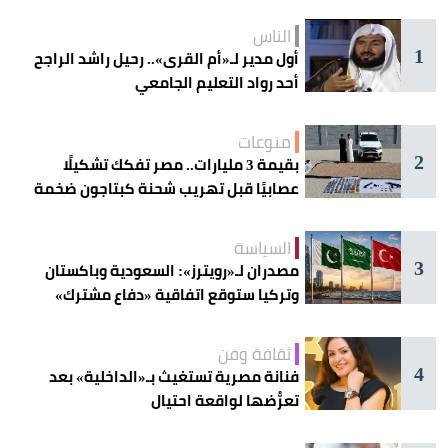
الناس
1
أول مدير لـ«أم القرى».. رحيل راشد الراجح
أحد رواد التعليم الجامعي
منوعات
2
بقيمة 3 مليارات.. مصر تفكك تشكيلًا
عصابيًا قبل تهريب شحنة كبتاجون ضخمة
السياسة
3
مصدران لـ«رويترز»: السعودية وباكستان
وتركيا ستوقع اتفاقية «دفاع مشترك»
اليوم في جدة
ثقافة وفن
4
فنانة مصرية تستغيث بـ«الداخلية» بعد
تعرُّضها لواقعة احتيال