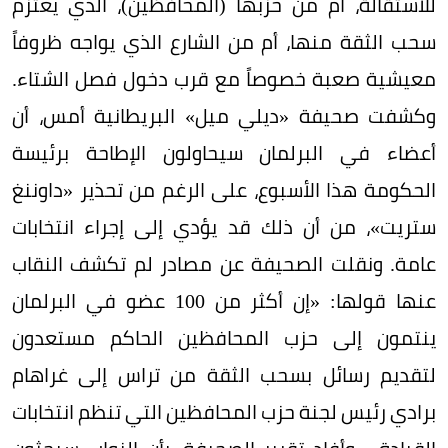
للاستقالة، أم من حزبها (المحافظين)، الذي يعتزم
سحب الثقة منها، أم من الشارع الذي يواجه ظروفاً
معيشية صعبة خصوصاً مع قرب دخول فصل الشتاء.
وكشفت صحيفة «ديلي ميل» البريطانية أمس، أن
أعضاء في البرلمان سيحاولون الإطاحة برئيسة
الحكومة هذا الأسبوع، على الرغم من تحذير «داوننغ
ستريت»، من أن ذلك قد يؤدي إلى إجراء انتخابات
عامة. ونقلت الصحيفة عن مصادر لم تكشف النقاب
عنها قولها: «إن أكثر من 100 عضو في البرلمان
ينتمون إلى حزب المحافظين الحاكم مستعدون
لتقديم رسائل بسحب الثقة من تراس إلى غراهام
برادي رئيس لجنة حزب المحافظين التي تنظم انتخابات