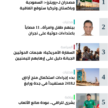
1
مصدران لـ«رويترز»: السعودية
وباكستان وتركيا ستوقع اتفاقية
«دفاع مشترك» اليوم في جدة
محليات
2
بينهم طفل وامرأة.. 11 مصاباً
باعتداءات حوثية على نجران
السياسة
3
السفارة الأمريكية: هجمات الحوثيين
الجبانة دليل على إرهابهم لليمنيين
محليات
4
بدء إجراءات استكمال منح أراضٍ
لـ2418 مستفيداً في جدة ورابغ
والليث
رياضة
5
بشرى للراقي.. عودة صانع الألعاب