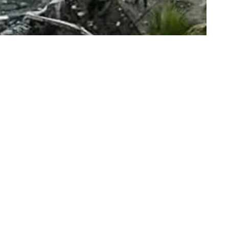
«عكاظ» (دمشق)