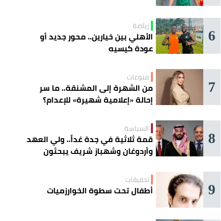
رياضة
6
الأهلي بين خيارين.. محور جديد أو
عودة كيسيه
منوعات
7
من الشهرة إلى المشنقة.. ما سر
إحالة «إعلامية شهيرة» للإعدام؟
السياسة
8
قمة ثلاثية في جدة غداً.. ولي العهد
وأردوغان وشهباز شريف يبحثون
تعزيز التعاون
تحقيقات
9
أطفال تحت سطوة الخوارزميات