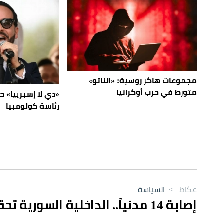
مجموعات هاكر روسية: «الناتو»
متورط في حرب أوكرانيا
«دي لا إسبرييا» 
رئاسة كولومبيا
عكاظ
>
السياسة
إصابة 14 مدنياً.. الداخلية السورية تحقق في تفجير حافلة ريف دمشق