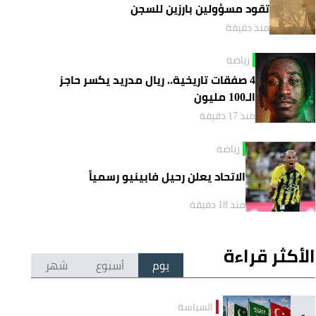
تقود مسؤولين بارزين للسجن
منذ دقيقة
رياضة
4 صفقات تاريخية.. ريال مدريد يكسر حاجز
الـ100 مليون
منذ 17 دقيقة
رياضة
الاتحاد يعلن رحيل فابينيو رسمياً
منذ 18 دقيقة
الأكثر قراءة
يوم
أسبوع
شهر
السياسة