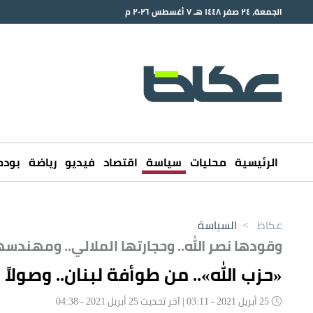
الجمعة، ٢٤ صفر ١٤٤٨ هـ ٧ أغسطس ٢٠٢٦ م
الرئيسية
محليات
سياسة
اقتصاد
فيديو
رياضة
بود
عكاظ
>
السياسة
وقودها نصر الله.. وحجارتها الملالي.. ومهندسه
«حزب الله».. من طوأفة لبنان.. وصولاً
25 أبريل 2021 - 03:11 | آخر تحديث 25 أبريل 2021 - 04:38