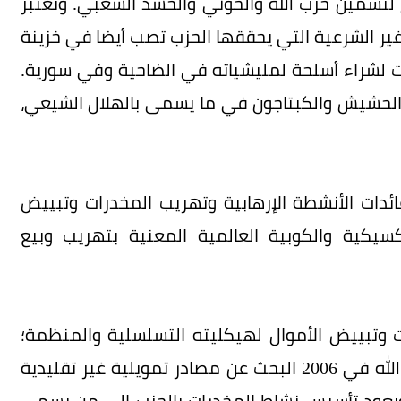
لتسمين حزب الله والحوثي والحشد الشعبي. وتُعتبر
ات غير الشرعية التي يحققها الحزب تصب أيضا في خزينة
رات لشراء أسلحة لمليشياته في الضاحية وفي سورية.
 والحشيش والكبتاجون في ما يسمى بالهلال الشيعي،
ئدات الأنشطة الإرهابية وتهريب المخدرات وتبييض
كسيكية والكوبية العالمية المعنية بتهريب وبيع
ت وتبييض الأموال لهيكليته التسلسلية والمنظمة؛
وارتباطاته بمافيا المخدرات والسلاح، حيث بدأ حزب الله في 2006 البحث عن مصادر تمويلية غير تقليدية
، ويعود تأسيس نشاط المخدرات بالحزب إلى من يسمى