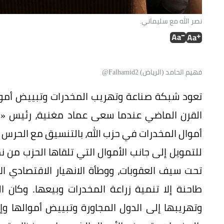
نصر الله مع سليماني.
فهيم الحامد (الرياض) Falhamid2@
تعود شبكة صناعة وتهريب المخدرات وتبييض أمواله
القرن الماضي عندما سعى عماد مغنية، رئيس «
أموال المخدرات في حزب الله، بالتنسيق مع الحرس 
للتمويل إلى جانب الأموال التي تلقاها الحزب من نظ
تحت سيف العقوبات، ووطأة الانهيار الاقتصادي الإ
طاحنة إلا تنمية زراعة المخدرات وبيعها. وكان ا
وتهريبها إلى الدول المجاورة وتبييض أموالها وإر