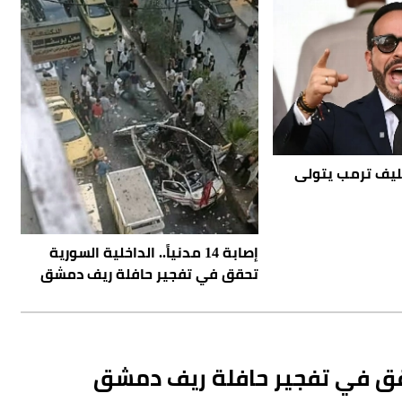
حليف ترمب يتولى
إصابة 14 مدنياً.. الداخلية السورية
تحقق في تفجير حافلة ريف دمشق