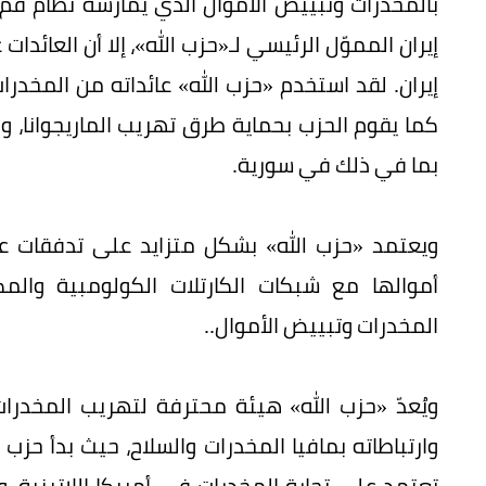
بالمخدرات وتبييض الأموال الذي يمارسه نظام قم 
إيران المموّل الرئيسي لـ«حزب الله»، إلا أن العائد
إيران. لقد استخدم «حزب الله» عائداته من المخد
كما يقوم الحزب بحماية طرق تهريب الماريجوانا،
بما في ذلك في سورية.
ويعتمد «حزب الله» بشكل متزايد على تدفقات عا
أموالها مع شبكات الكارتلات الكولومبية والم
المخدرات وتبييض الأموال..
ويُعدّ «حزب الله» هيئة محترفة لتهريب المخدرا
تعتمد على تجارة المخدرات في أمريكا اللاتينية