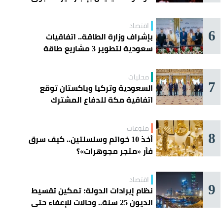
اقتصاد
6
بإشراف وزارة الطاقة.. اتفاقيات
سعودية لتطوير 3 مشاريع طاقة
شمسية في سورية
محليات
7
السعودية وتركيا وباكستان توقع
اتفاقية مكة للدفاع المشترك
منوعات
8
أخذ 10 خواتم وسلسلتين.. كيف سرق
فأر «متجر مجوهرات»؟
اقتصاد
9
نظام إيرادات الدولة: تمكين تقسيط
الديون 25 سنة.. وحالات للإعفاء حتى
مليون ريال