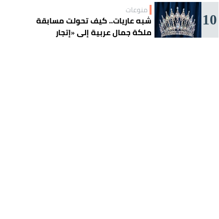
منوعات
10
شبه عاريات.. كيف تحولت مسابقة
ملكة جمال عربية إلى «إتجار
بالقاصرات»؟