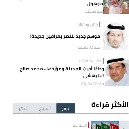
مجهول
منذ دقيقة
كتاب ومقالات
موسم جديد للنصر بعراقيل جديدة!
منذ 32 دقيقة
كتاب ومقالات
وداعًا أديبَ المدينةِ ومؤرّخها.. محمد صالح
البليهشي
منذ 32 دقيقة
الأكثر قراءة
يوم
أسبوع
شهر
السياسة