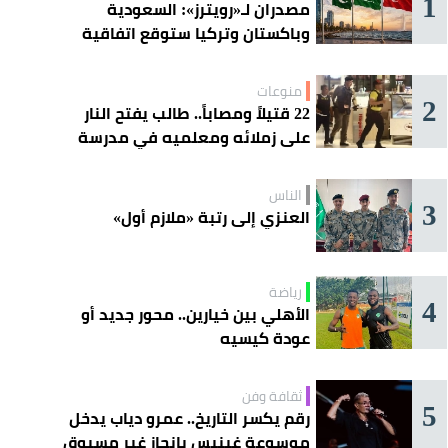
1
مصدران لـ«رويترز»: السعودية
وباكستان وتركيا ستوقع اتفاقية
«دفاع مشترك» اليوم في جدة
منوعات
2
22 قتيلاً ومصاباً.. طالب يفتح النار
على زملائه ومعلميه في مدرسة
ثانوية
الناس
3
العنزي إلى رتبة «ملازم أول»
رياضة
4
الأهلي بين خيارين.. محور جديد أو
عودة كيسيه
ثقافة وفن
5
رقم يكسر التاريخ.. عمرو دياب يدخل
موسوعة غينيس بإنجاز غير مسبوق