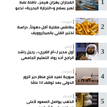
1
انفجاران يهزان هرمز.. ناقلة نفط
تعبر بسلام و«التجارة البحرية» تدعو
السفن إلى الحذر
منوعات
2
بطاطس مقلية أقل دهوناً.. دراسة
تختبر القلي بالميكروويف
الناس
3
أول مدير لـ«أم القرى».. رحيل راشد
الراجح أحد رواد التعليم الجامعي
منوعات
4
سورية تعيد فتح مطار دير الزور
الدولي بعد توقف 14 عامًا
اقتصاد
5
الذهب يواصل الصعود لأعلى