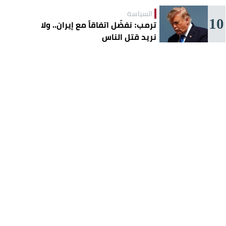
السياسة
10
ترمب: نفضّل اتفاقاً مع إيران.. ولا
نريد قتل الناس