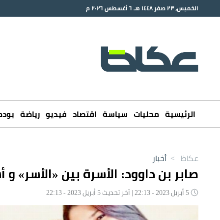
الخميس، ٢٣ صفر ١٤٤٨ هـ ٦ أغسطس ٢٠٢٦ م
الرئيسية
محليات
سياسة
اقتصاد
فيديو
رياضة
بود
عكاظ
>
أخبار
صابر بن داوود: الأسرة بين «الأسر» و أ
5 أبريل 2023 - 22:13 | آخر تحديث 5 أبريل 2023 - 22:13