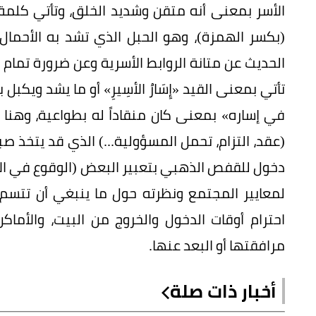
الأسر بمعنى أنه متقن وشديد الخلق، وتأتي كلمة 
(بكسر الهمزة)، وهو الحبل الذي تشد به الأحمال 
الحديث عن متانة الروابط الأسرية وعن ضرورة تمام ع
تأتي بمعنى القيد «إِسَارُ الأسِيرِ» أو ما يشد ويكبل
في إساره» بمعنى كان منقاداً له بطواعية، وهنا ن
(عقد، التزام، تحمل المسؤولية...) الذي قد يتخذ صبغ
دخول للقفص الذهبي بتعبير البعض (الوقوع في الإسا
لمعايير المجتمع ونظرته حول ما ينبغي أن تتسم 
احترام أوقات الدخول والخروج من البيت، والأماك
مرافقتها أو البعد عنها.
أخبار ذات صلة