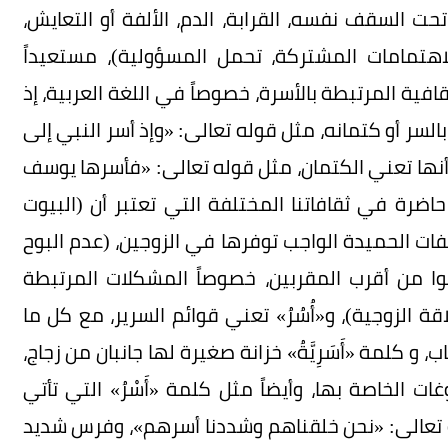
 تحت السقف نفسه، القرابة، الدم، الألفة أو التعايش،
، الاهتمامات المشتركة، تحمل المسؤولية)، مستعيداً
فية المرتبطة بالأسرة، خصوصاً في اللغة العربية، إذ
 بالسر أو كتمانه، مثل قوله تعالى: «وإذ أسر النبي إلى
 أنها تعني الكتمان، مثل قوله تعالى: «فأسرها يوسف
ضرة في ثقافاتنا المختلفة التي تعتبر أن (البيوت
ات الحميدة الواجب توفرها في الزوجين، (عدم البوح
ا من أقرب المقربين، خصوصاً المشكلات المرتبطة
اقة الزوجية)، و«أُسُرُ» تعني قوائم السرير، مع كل ما
و كلمة «أَسَرِيَّةُ» خزانة صغيرة لها جانبان من زجاج،
 الخاصة بها، وأيضاً مثل كلمة «أَسْرُ» التي تأتي
 تعالى: «نحن خلقناهم وشددنا أسرهم»، وفرس شديد