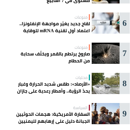
مستوى في 7 أسابيع
منوعات
6
لقاح جديد يغيّر مواجهة الإنفلونزا..
اعتماد أول تقنية mRNA للوقاية
الموسمية
منوعات
7
صاروخ يرتطم بالقمر ويخلّف سحابة
من الحطام
محليات
8
«الأرصاد»: طقس شديد الحرارة وغبار
يحدّ الرؤية.. وأمطار رعدية على جازان
وعسير
السياسة
9
السفارة الأمريكية: هجمات الحوثيين
الجبانة دليل على إرهابهم لليمنيين