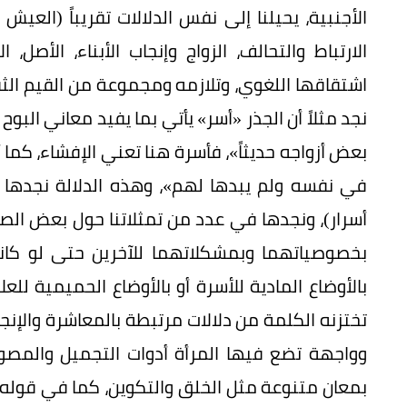
الأجنبية، يحيلنا إلى نفس الدلالات تقريباً (العيش
الارتباط والتحالف، الزواج وإنجاب الأبناء، الأصل
اشتقاقها اللغوي، وتلازمه ومجموعة من القيم الثقا
نجد مثلاً أن الجذر «أسر» يأتي بما يفيد معاني البوح
بعض أزواجه حديثاً»، فأسرة هنا تعني الإفشاء، كما
في نفسه ولم يبدها لهم»، وهذه الدلالة نجدها حا
أسرار)، ونجدها في عدد من تمثلاتنا حول بعض الصف
بخصوصياتهما وبمشكلاتهما للآخرين حتى لو كانو
بالأوضاع المادية للأسرة أو بالأوضاع الحميمية للعل
تختزنه الكلمة من دلالات مرتبطة بالمعاشرة والإنجاب، 
وواجهة تضع فيها المرأة أدوات التجميل والمصوغات
بمعان متنوعة مثل الخلق والتكوين، كما في قوله