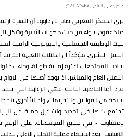
عرض: علي الرباعي Al_ARobai@
يرى المفكر المغربي صابر بن داوود أن الأسرة ارتب
منذ عقود، سواء من حيث مكونات الأسرة وشكل الروابط 
حيث الوظيفة الاجتماعية والبيولوجية الرامية لتحق
النسل البشري، مؤكداً أن الدلالات اللغوية اختزنت 
سادت المجتمعات لفترة زمنية طويلة، وجاءت مت
التمثل العام والمباشر، إذ يوجد أصلها في الزواج ب
فرد، أما الخاصية الثالثة، فهي الروابط التي تتخذ
شبكة من القوانين والتحريمات، وأحياناً أخرى تت
تجتمع كلها في تحديد وتشكيل جملة من الإلزامي
ومتفاوتة - في جميع المجتمعات، على الرغم من ا
الأساسي بعد استيفاء عملية التحليل الأولي للدلات