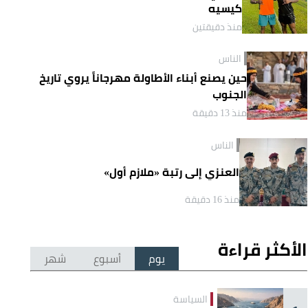
كيسيه
منذ دقيقتين
الناس
حين يصنع أبناء الأطاولة مهرجاناً يروي تاريخ
الجنوب
منذ 13 دقيقة
الناس
العنزي إلى رتبة «ملازم أول»
منذ 16 دقيقة
الأكثر قراءة
يوم
أسبوع
شهر
السياسة