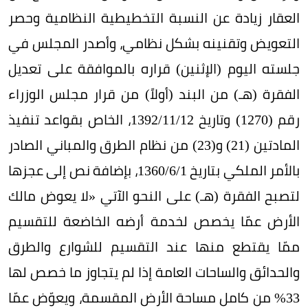
العقار زيادة عن النسبة التخطيطية النظامية وحصر
التعويض وتقنينه بشكل نظامي، وأصدر المجلس في
جلسته اليوم (الإثنين) قراره بالموافقة على تعديل
الفقرة (هـ) من البند (أولاً) من قرار مجلس الوزراء
رقم (1270) وتاريخ 12/‏‏‏11/‏‏‏1392، الخاص بقواعد تنفيذ
المادتين (21) و(23) من نظام الطرق والمباني الصادر
بالأمر الملكي بتاريخ 1/‏‏‏6/‏‏‏1360، بإضافة نص إلى عجزها
لتصبح الفقرة (هـ) على النحو الآتي «لا يعوض مالك
الأرض عمّا يخصص لخدمة أرضه الخاضعة للتقسيم
ممّا يقتطع منها عند التقسيم للشوارع والطرق
والحدائق والساحات العامة إذا لم يتجاوز ما خصص لها
33% من كامل مساحة الأرض المقسمة، ويعوّض عمّا