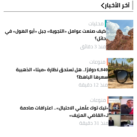
آخر الأخبار
محليات
كيف صنعت عوامل «التجوية» جبل «أبو الهول» في
حائل؟
منذ 3 دقائق
منوعات
6,840 دولارًا.. هل تستحق نظارة «ميتا» الذهبية
سعرها الباهظ؟
منذ 12 دقيقة
منوعات
«تيك توك علّمني الاحتيال».. اعترافات صادمة
لـ«القاضي المزيف»
منذ 31 دقيقة