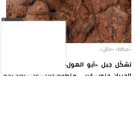
«عكاظ» «حائل»
تشكّل جبل «أبو الهول» الواقع قرب قرية أبا
الحيران جنوب غربي منطقة حائل، على بُعد نحو
120 كيلومتراً، ضمن سلسلة جبال أجا، نتيجة
عوامل التعرية والتجوية التي تعرض لها عبر آلاف
السنين؛ ما أوجد تكويناً صخرياً فريداً يشبه رأس
الإنسان، وأكسبه هذه التسمية، وجعله أحد أبرز
المعالم الطبيعية والسياحية في المنطقة.