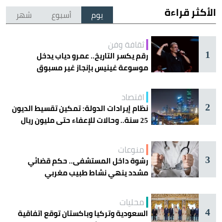
الأكثر قراءة
يوم
أسبوع
شهر
ثقافة وفن
1
رقم يكسر التاريخ.. عمرو دياب يدخل
موسوعة غينيس بإنجاز غير مسبوق
اقتصاد
2
نظام إيرادات الدولة: تمكين تقسيط الديون
25 سنة.. وحالات للإعفاء حتى مليون ريال
منوعات
3
رشوة داخل المستشفى.. حكم قضائي
مشدد ينهي نشاط طبيب مغربي
محليات
4
السعودية وتركيا وباكستان توقع اتفاقية