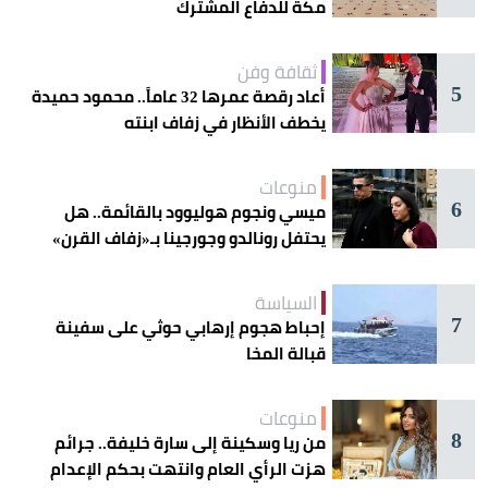
مكة للدفاع المشترك
ثقافة وفن
5
أعاد رقصة عمرها 32 عاماً.. محمود حميدة
يخطف الأنظار في زفاف ابنته
منوعات
6
ميسي ونجوم هوليوود بالقائمة.. هل
يحتفل رونالدو وجورجينا بـ«زفاف القرن»
غداً؟
السياسة
7
إحباط هجوم إرهابي حوثي على سفينة
قبالة المخا
منوعات
8
من ريا وسكينة إلى سارة خليفة.. جرائم
هزت الرأي العام وانتهت بحكم الإعدام