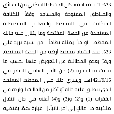
33% لتلبية حاجة سكان المخطط السكني من الحدائق
والمناطق المفتوحة والمساجد وفقاً للكثافة
السكانية في المخطط والمعايير التخطيطية
المعتمدة من الجهة المختصة وما يتنازل عنه مالك
المخطط - أو منْ يمثله نظاماً - من نسبة تزيد على
33% عند اعتماد مخطط أرضه من الجهة المختصة،
ويقرّ بعدم المطالبة عن التعويض عنها بحسب ما
قضت به الفقرة (2) من الأمر السامي الصادر في
16/‏‏‏9/‏‏‏1421هـ. ويسري ذلك على المخطط المعتمد
الذي تنطبق عليه حالة أو أكثر من الحالات الواردة في
الفقرات (1) و(2) و(3) و(4) أعلاه في حال انتقال
ملكيته من مالكٍ إلى آخر. ثانياً: إن عبارة «عمّا يقتضيه