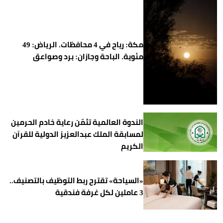
مكة: رياح في 4 محافظات. الرياض: 49
مئوية. الباحة وجازان: برد وصواعق
الندوة العالمية تثمّن رعاية خادم الحرمين
لمسابقة الملك عبدالعزيز الدولية للقرآن
الكريم
«السياحة» تقترح ربط التوظيف بالتصنيف..
3 عاملين لكل غرفة فندقية