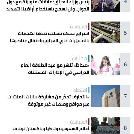
4
رئيس وزراء العراق: علاقات متوازنة مع دول
الجوار.. ولن نسمح باستخدام أراضينا لتهديد
أمنها
السياسة
5
اختراق شبكة مسلحة تخطط لهجمات
بالمسيّرات خارج العراق واعتقال عناصرها
محليات
6
«عكاظ» تنشر مواعيد انطلاقة العام
الدراسي في الإدارات المستثناة
اقتصاد
7
«التجارة» تحذّر من مشاركة بيانات المنشآت
عبر مواقع ومنصات غير موثوقة
السياسة
8
أعلام السعودية وتركيا وباكستان ترفرف