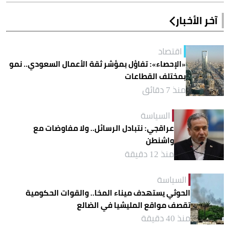
آخر الأخبار
اقتصاد
«الإحصاء»: تفاؤل بمؤشر ثقة الأعمال السعودي.. نمو
بمختلف القطاعات
منذ 7 دقائق
السياسة
عراقجي: نتبادل الرسائل.. ولا مفاوضات مع
واشنطن
منذ 12 دقيقة
السياسة
الحوثي يستهدف ميناء المخا.. والقوات الحكومية
تقصف مواقع المليشيا في الضالع
منذ 40 دقيقة