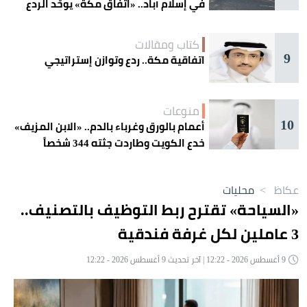
في إسلام آباد.. «اتفاق مكة» يوحّد الردع
كتاب ومقالات
9
اتفاقية مكة.. ردع وتوازن إستراتيجي
منوعات
10
أعمام بالورق وغرباء بالدم.. «الابن المزيف»
خدع الكويت وطاردت جثته 344 شخصاً
عكاظ
>
محليات
«السياحة» تقترح ربط التوظيف بالتصنيف..
3 عاملين لكل غرفة فندقية
9 أغسطس 2026 - 12:22 | آخر تحديث 9 أغسطس 2026 - 12:22