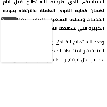
السياحية»، الذي طرحته للاستطلاع قبل أيام
لضمان كفاية القوى العاملة والارتقاء بجودة
الخدمات وكفاءة التشغيل، بالتزامن مع القفزات
الكبيرة التي تشهدها السياحة السعودية.
وحدد الاستطلاع للفنادق والفلل الفندقية والشقق
الفندقية والمنتجعات المصنفة خمس نجوم فاخرة 3
عاملين لكل غرفة، و4 عاملين لكل 5 غرف في فئة
الخمس نجوم، و3 عاملين لكل 5 غرف للأربع نجوم،
وعاملين لكل 5 غرف للثلاث نجوم، وعاملاً لكل 5 غرف
لفئة النجمتين، فيما يكون الحد الأدنى عاملاً واحداً
لكل 10 غرف للمنشآت ذات النجمة الواحدة وغير
المصنفة.