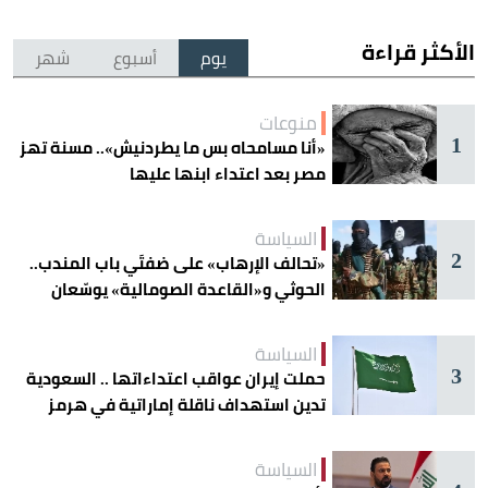
الأكثر قراءة
يوم
أسبوع
شهر
منوعات
1
«أنا مسامحاه بس ما يطردنيش».. مسنة تهز
مصر بعد اعتداء ابنها عليها
السياسة
2
«تحالف الإرهاب» على ضفتَي باب المندب..
الحوثي و«القاعدة الصومالية» يوسّعان
دائرة الخطر
السياسة
3
حملت إيران عواقب اعتداءاتها .. السعودية
تدين استهداف ناقلة إماراتية في هرمز
السياسة