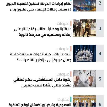
2
نظام إيرادات الدولة: تمكين تقسيط الديون
25 سنة.. وحالات للإعفاء حتى مليون ريال
منوعات
3
22 قتيلاً ومصاباً.. طالب يفتح النار على
زملائه ومعلميه في مدرسة ثانوية
منوعات
4
شبه عاريات.. كيف تحولت مسابقة ملكة
جمال عربية إلى «إتجار بالقاصرات»؟
منوعات
5
رشوة داخل المستشفى.. حكم قضائي
مشدد ينهي نشاط طبيب مغربي
محليات
6
السعودية وتركيا وباكستان توقع اتفاقية