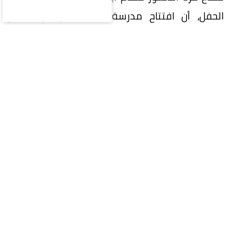
الحفل، أن افتتاح مدرسة مكة يمثل بارقة أمل
لاستعادة المسيرة التعليمية، واستعادة جزء من
طفولتهم في بيئة تعليمية آمنة ومحفزة.
وأكد أن المدرسة ستستقبل في مرحلتها الأولى
(1000) طالب وطالبة، وتوفر (32) فرصة عمل
للمعلمين والمعلمات، على أن تصل طاقتها
الاستيعابية في المرحلة القادمة إلى (4000) طالب
وطالبة.
وأضاف أن المشروع يجسد اهتمام المملكة العربية
السعودية بدعم الشعب الفلسطيني، مشيراً إلى أن
مركز الملك سلمان للإغاثة يواصل تنفيذ المشاريع