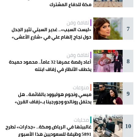
مكة للدفاع المشترك
ثقافة وفن
7
«ليست السبب».. غدير السبتي تثير الجدل
حول نجاح إلهام علي في «شارع الأعشى»
ثقافة وفن
8
أعاد رقصة عمرها 32 عاماً.. محمود حميدة
يخطف الأنظار في زفاف ابنته
منوعات
9
ميسي ونجوم هوليوود بالقائمة.. هل
يحتفل رونالدو وجورجينا بـ«زفاف القرن»
غداً؟
محليات
10
غالبيتها في الرياض ومكة.. «جدارات» تطرح
5891 وظيفة للسعوديين هذا الأسبوع