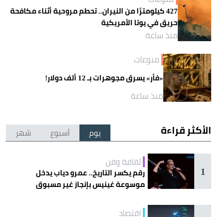
427 كيلومترًا من النيران.. تحطم مروحية أثناء مكافحة
حريق في يوتا الأمريكية
منذ ساعة
منوعات
«فأر» يسرق مجوهرات بـ 12 ألف دولار!
منذ ساعة
الأكثر قراءة
يوم
أسبوع
شهر
ثقافة وفن
1
رقم يكسر التاريخ.. عمرو دياب يدخل
موسوعة غينيس بإنجاز غير مسبوق
اقتصاد