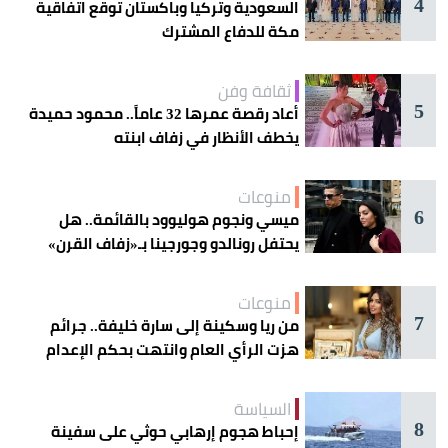
4
السعودية وتركيا وباكستان توقع اتفاقية
مكة للدفاع المشترك
ثقافة وفن
5
أعاد رقصة عمرها 32 عاماً.. محمود حميدة
يخطف الأنظار في زفاف ابنته
منوعات
6
ميسي ونجوم هوليوود بالقائمة.. هل
يحتفل رونالدو وجورجينا بـ«زفاف القرن»
غداً؟
منوعات
7
من ريا وسكينة إلى سارة خليفة.. جرائم
هزت الرأي العام وانتهت بحكم الإعدام
السياسة
8
إحباط هجوم إرهابي حوثي على سفينة