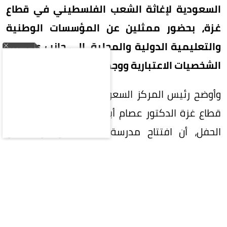
السعودية لإغاثة الشعب الفلسطيني في قطاع
غزة، بحضور ممثلين عن المؤسسات الوطنية
والتعليمية الدولية والمحلية، إلى جانب عدد من
الشخصيات الاعتبارية ووجهاء المجتمع.
وأوضح رئيس المركز السعودي للثقافة والتراث في
قطاع غزة الدكتور عصام أبو خليل، في كلمته خلال
الحفل، أن افتتاح مدرسة مكة يمثل بارقة أمل
لاستعادة المسيرة التعليمية، واستعادة جزء من
طفولتهم في بيئة تعليمية آمنة ومحفزة.
وأكد أن المدرسة ستستقبل في مرحلتها الأولى
(1000) طالب وطالبة، وتوفر (32) فرصة عمل