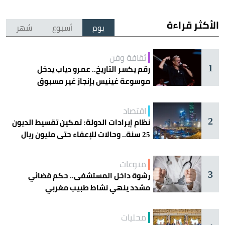
الأكثر قراءة
يوم
أسبوع
شهر
ثقافة وفن
1
رقم يكسر التاريخ.. عمرو دياب يدخل
موسوعة غينيس بإنجاز غير مسبوق
اقتصاد
2
نظام إيرادات الدولة: تمكين تقسيط الديون
25 سنة.. وحالات للإعفاء حتى مليون ريال
منوعات
3
رشوة داخل المستشفى.. حكم قضائي
مشدد ينهي نشاط طبيب مغربي
محليات