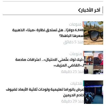
آخر الأخبار
منوعات
6,840 دولارًا.. هل تستحق نظارة «ميتا» الذهبية
سعرها الباهظ؟
منذ 5 دقائق
منوعات
«تيك توك علّمني الاحتيال».. اعترافات صادمة
لـ«القاضي المزيف»
منذ 25 دقيقة
محليات
عرض بانوراما تعليمية ولوحات ثلاثية الأبعاد لضيوف
خادم الحرمين
منذ 29 دقيقة