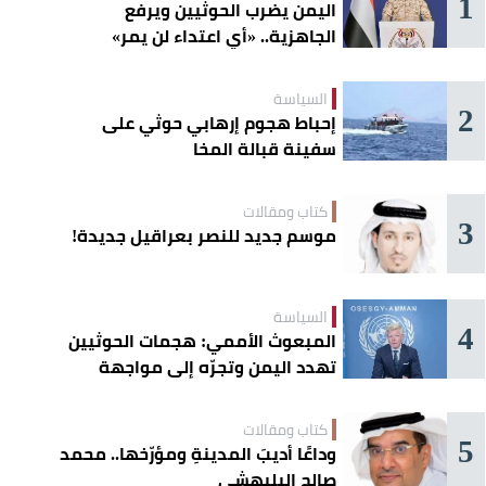
1
اليمن يضرب الحوثيين ويرفع
الجاهزية.. «أي اعتداء لن يمر»
السياسة
2
إحباط هجوم إرهابي حوثي على
سفينة قبالة المخا
كتاب ومقالات
3
موسم جديد للنصر بعراقيل جديدة!
السياسة
4
المبعوث الأممي: هجمات الحوثيين
تهدد اليمن وتجرّه إلى مواجهة
إقليمية
كتاب ومقالات
5
وداعًا أديبَ المدينةِ ومؤرّخها.. محمد
صالح البليهشي