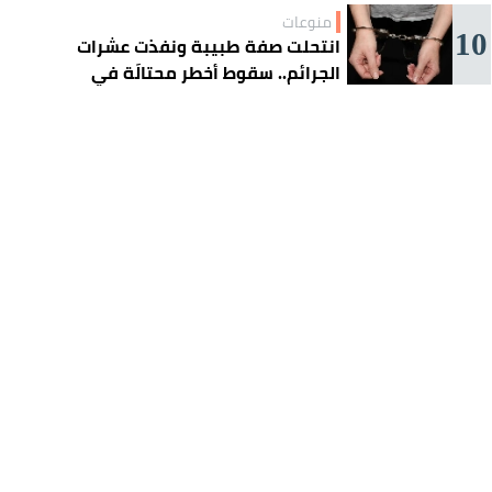
منوعات
10
انتحلت صفة طبيبة ونفذت عشرات
الجرائم.. سقوط أخطر محتالَة في
الجزائر