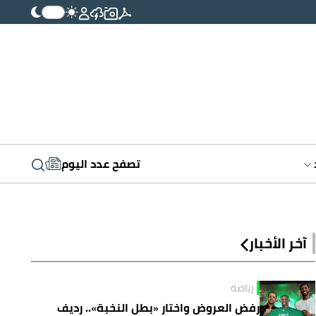
تصفح عدد اليوم
آخر الأخبار
رياضة
رفض العروض واختار «بطل النخبة».. رديف