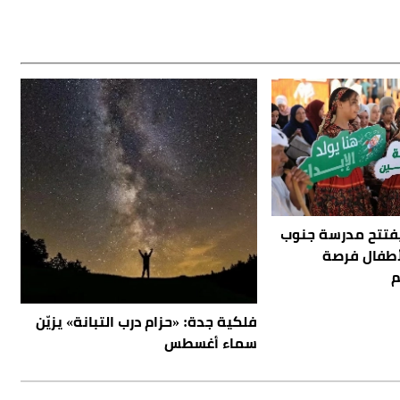
يفتتح مدرسة جنوب
أطفال فرصة
م
فلكية جدة: «حزام درب التبانة» يزيّن
سماء أغسطس