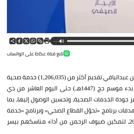
--:--
تابع قناة عكاظ على الواتساب
كشف المتحدث باسم وزارة الصحة عبدالعزيز بن حسن عبدالباقي تقديم أكثر من (1,206,035) خدمة صحية
من قِبل المنظومة الصحية لضيوف الرحمن منذ بدء موسم حج (1447هـ) حتى اليوم العاشر من ذي
 جودة الخدمات الصحية، وتحسين الوصول إليها، بما
دفات برنامج «تحوّل القطاع الصحي» وبرنامج «خدمة
ضيوف الرحمن» المنبثقين من رؤية المملكة 2030، لتمكين ضيوف الرحمن من أداء مناسكهم بيسر