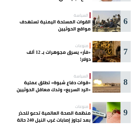
السياسة
6
القوات المسلحة اليمنية تستهدف
مواقع الحوثيين
منوعات
7
«فأر» يسرق مجوهرات بـ 12 ألف
دولار!
السياسة
8
«قوات دفاع شبوة» تطلق عملية
«الرد السريع» وتدك معاقل الحوثيين
منوعات
9
منظمة الصحة العالمية تدعو للحذر
بعد تجاوز إصابات غرب النيل 240 حالة