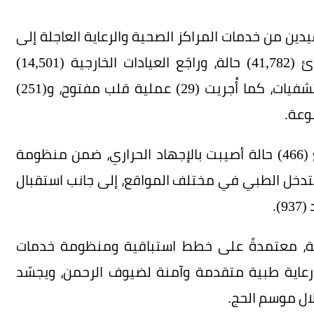
ين من خدمات المراكز الصحية والرعاية العاجلة إلى
(49,931) مستفيدًا، فيما استقبلت أقسام الطوارئ (41,782) حالة، وراجَع العيادات الخارجية (14,501)
مستفيد، إلى جانب تنويم (4,901) حالة في المستشفيات، كما أُجريت (29) عملية قلب مفتوح، و(251)
وباشرت الفِرق الطبية التعامل الفوري بكفاءة مع (466) حالة أصيبت بالإجهاد الحراري، ضمن منظومة
لتدخل الطبي في مختلف المواقع، إلى جانب استقبال
لية، معتمدةً على خطط استباقية ومنظومة خدمات
رعاية طبية متقدمة وآمنة لضيوف الرحمن، ويجسّد
لال موسم الحج.