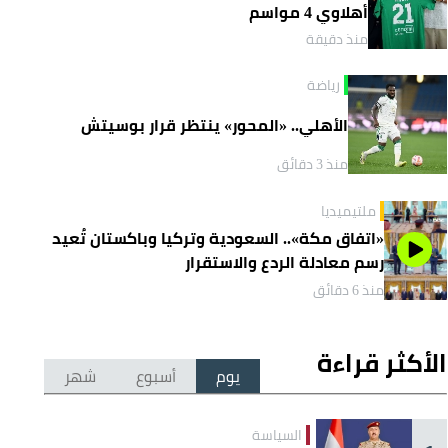
أهلاوي 4 مواسم
منذ دقيقة
رياضة
الأهلي.. «المحور» ينتظر قرار بوسيتش
منذ 3 دقائق
ملتيميديا
«اتفاق مكة».. السعودية وتركيا وباكستان تُعيد
رسم معادلة الردع والاستقرار
منذ 6 دقائق
الأكثر قراءة
يوم
أسبوع
شهر
السياسة