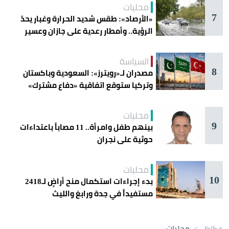
محليات
7
«الأرصاد»: طقس شديد الحرارة وغبار يحدّ
الرؤية.. وأمطار رعدية على جازان وعسير
السياسة
8
مصدران لـ«رويترز»: السعودية وباكستان
وتركيا ستوقع اتفاقية «دفاع مشترك»
اليوم في جدة
محليات
9
بينهم طفل وامرأة.. 11 مصاباً باعتداءات
حوثية على نجران
محليات
10
بدء إجراءات استكمال منح أراضٍ لـ2418
مستفيداً في جدة ورابغ والليث
عكاظ
>
محليات