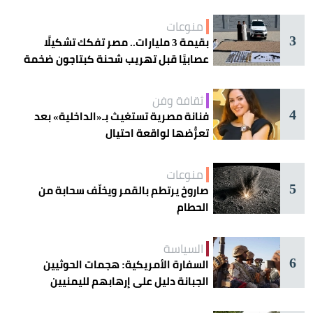
منوعات
3
بقيمة 3 مليارات.. مصر تفكك تشكيلًا
عصابيًا قبل تهريب شحنة كبتاجون ضخمة
ثقافة وفن
4
فنانة مصرية تستغيث بـ«الداخلية» بعد
تعرُّضها لواقعة احتيال
منوعات
5
صاروخ يرتطم بالقمر ويخلّف سحابة من
الحطام
السياسة
6
السفارة الأمريكية: هجمات الحوثيين
الجبانة دليل على إرهابهم لليمنيين