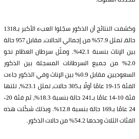
وكشفت النتائج أن الذكور سجّلوا العبء الأكبر بـ1318
حالة، تمثل 57.9% من إجمالي الحالات، مقابل 957 حالة
بين الإناث بنسبة 42.1%. ومثّل سرطان العظام نحو
2.0% من جميع السرطانات المسجلة بين الذكور
السعوديين، مقابل 0.9% بين الإناث وفي الذكور جاءت
الفئة 15-19 عامًا أولًا بـ305 حالات، تمثل 23.1%، تلتها
فئة 10-14 عامًا بـ241 حالة بنسبة 18.3%، ثم فئة 20-
24 عامًا بـ169 حالة بنسبة 12.8%. وبذلك شكّلت هذه
الفئات الثلاث وحدها 54.2% من حالات الذكور.