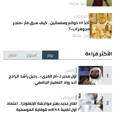
منذ ساعة
منوعات
أخذ 10 خواتم وسلسلتين.. كيف سرق فأر «متجر
مجوهرات»؟
منذ ساعة
الأكثر قراءة
يوم
أسبوع
شهر
الناس
1
أول مدير لـ«أم القرى».. رحيل راشد الراجح
أحد رواد التعليم الجامعي
منوعات
2
لقاح جديد يغيّر مواجهة الإنفلونزا.. اعتماد
أول تقنية mRNA للوقاية الموسمية