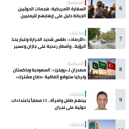
السياسة
6
السفارة الأمريكية: هجمات الحوثيين
الجبانة دليل على إرهابهم لليمنيين
محليات
7
«الأرصاد»: طقس شديد الحرارة وغبار يحدّ
الرؤية.. وأمطار رعدية على جازان وعسير
السياسة
8
مصدران لـ«رويترز»: السعودية وباكستان
وتركيا ستوقع اتفاقية «دفاع مشترك»
اليوم في جدة
محليات
9
بينهم طفل وامرأة.. 11 مصاباً باعتداءات
حوثية على نجران
محليات