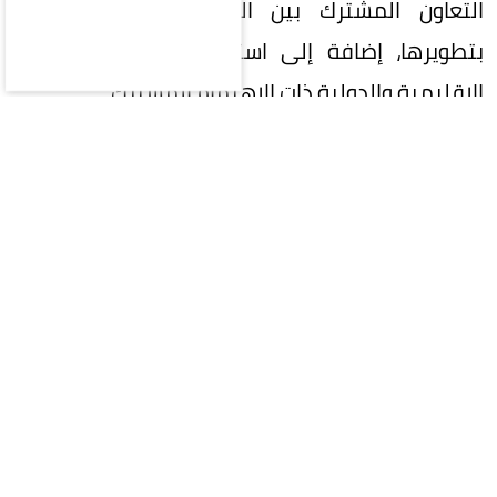
التعاون المشترك بين البلدين، والسبل الكفيلة
بتطويرها، إضافة إلى استعراض عدد من القضايا
الإقليمية والدولية ذات الاهتمام المشترك.
المقالة التالية
محليات
سياسة
اقتصاد
رياضة
ثقافة وفن
منوعات