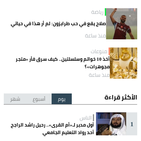
رياضة
صلاح يقع في حب طرابزون: لم أر هذا في حياتي
منذ ساعة
منوعات
أخذ 10 خواتم وسلسلتين.. كيف سرق فأر «متجر
مجوهرات»؟
منذ ساعة
الأكثر قراءة
يوم
أسبوع
شهر
الناس
1
أول مدير لـ«أم القرى».. رحيل راشد الراجح
أحد رواد التعليم الجامعي