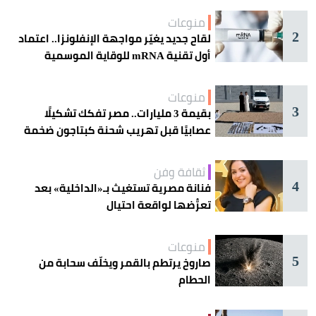
منوعات
2
لقاح جديد يغيّر مواجهة الإنفلونزا.. اعتماد
أول تقنية mRNA للوقاية الموسمية
منوعات
3
بقيمة 3 مليارات.. مصر تفكك تشكيلًا
عصابيًا قبل تهريب شحنة كبتاجون ضخمة
ثقافة وفن
4
فنانة مصرية تستغيث بـ«الداخلية» بعد
تعرُّضها لواقعة احتيال
منوعات
5
صاروخ يرتطم بالقمر ويخلّف سحابة من
الحطام