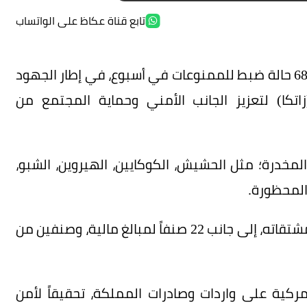
تابع قناة عكاظ على الواتساب
سجلت المنافذ الجمركية البرية والبحرية والجوية 686 حالة ضبط للممنوعات في أسبوع، في إطار الجهود
زاتكا) لتعزيز الجانب الأمني وحماية المجتمع من
8 صنفاً من المواد المخدرة؛ مثل الحشيش، الكوكايين، الهيروين، الشبو،
وشهدت المنافذ الجمركية إحباط 1484 من التبغ ومشتقاته، إلى جانب 22 صنفاً لمبالغ مالية، وصنفين من
مركية على واردات وصادرات المملكة، تحقيقاً لأمن