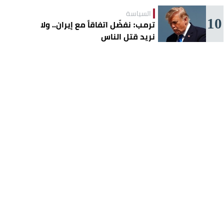
السياسة
10
ترمب: نفضّل اتفاقاً مع إيران.. ولا
نريد قتل الناس