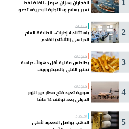
1
انفجاران يهزان هرمز.. ناقلة نفط
تعبر بسلام و«التجارة البحرية» تدعو
السفن إلى الحذر
محليات
2
باستثناء 4 إدارات.. انطلاقة العام
الدراسي (الثلاثاء) القادم
منوعات
3
بطاطس مقلية أقل دهوناً.. دراسة
تختبر القلي بالميكروويف
منوعات
4
سورية تعيد فتح مطار دير الزور
الدولي بعد توقف 14 عامًا
اقتصاد
5
الذهب يواصل الصعود لأعلى