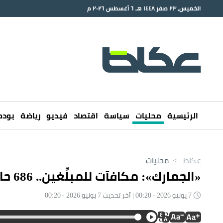
الخميس، ٢٣ صفر ١٤٤٨ هـ ٦ أغسطس ٢٠٢٦ م
الرئيسية
محليات
سياسة
اقتصاد
فيديو
رياضة
بود
عكاظ
>
محليات
«الجمارك»: مكافآت للمبلِّغين.. 686 حالة ضبط في أسبوع
7 يونيو 2026 - 00:20 | آخر تحديث 7 يونيو 2026 - 00:20