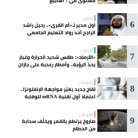
مستوى في 7 أسابيع
الناس
6
أول مدير لـ«أم القرى».. رحيل راشد
الراجح أحد رواد التعليم الجامعي
محليات
7
«الأرصاد»: طقس شديد الحرارة وغبار
يحدّ الرؤية.. وأمطار رعدية على جازان
وعسير
منوعات
8
لقاح جديد يغيّر مواجهة الإنفلونزا..
اعتماد أول تقنية mRNA للوقاية
الموسمية
منوعات
9
صاروخ يرتطم بالقمر ويخلّف سحابة
من الحطام