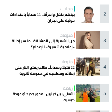
محليات
2
بينهم طفل وامرأة.. 11 مصاباً باعتداءات
حوثية على نجران
منوعات
3
من الشهرة إلى المشنقة.. ما سر إحالة
«إعلامية شهيرة» للإعدام؟
منوعات
4
22 قتيلاً ومصاباً.. طالب يفتح النار على
زملائه ومعلميه في مدرسة ثانوية
رياضة
5
الأهلي بين خيارين.. محور جديد أو عودة
كيسيه