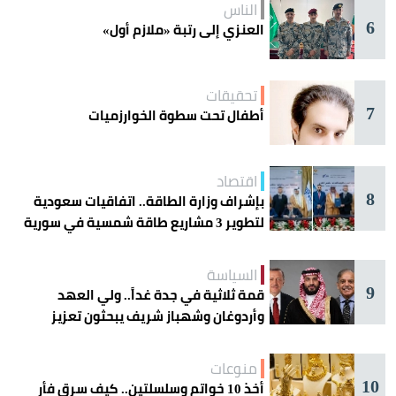
الناس
6
العنزي إلى رتبة «ملازم أول»
تحقيقات
7
أطفال تحت سطوة الخوارزميات
اقتصاد
8
بإشراف وزارة الطاقة.. اتفاقيات سعودية
لتطوير 3 مشاريع طاقة شمسية في سورية
السياسة
9
قمة ثلاثية في جدة غداً.. ولي العهد
وأردوغان وشهباز شريف يبحثون تعزيز
التعاون
منوعات
10
أخذ 10 خواتم وسلسلتين.. كيف سرق فأر