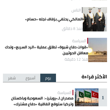
الناس
المالكي يحتفي بزفاف نجله «حسام»
منذ 8 دقائق
السياسة
«قوات دفاع شبوة» تطلق عملية «الرد السريع» وتدك
معاقل الحوثيين
منذ 12 دقيقة
الأكثر قراءة
يوم
أسبوع
شهر
السياسة
1
مصدران لـ«رويترز»: السعودية وباكستان
وتركيا ستوقع اتفاقية «دفاع مشترك»
اليوم في جدة