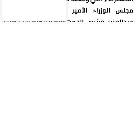
مجلس الوزراء الأمير محمد بن سلمان بن
عبدالعزيز، ورئيس الجمهورية التركية رجب طيب
أردوغان، ورئيس وزراء جمهورية باكستان
الإسلامية محمد شهباز شريف.
وفي بيانٍ للأمانة العامة، نوَّه الأمين العام رئيسُ هيئة
علماء المسلمين الشيخ الدكتور محمد بن عبدالكريم
العيسى -بتثمينٍ كبيرٍ- بهذه الاتفاقية، ولا سيَّما أنّها
قامت على روابط الأُخُوّة والتضامُن الإسلامي؛ لتعزيز
الأمن المُشترَك، وتحقيق السلام والاستقرار والازدهار
في المجتمع الدولي، خصوصاً المنطقة، سائلًا المولى
-جلّ وعلا- أن يبارك في هذه الجهود، وينفعَ بها، ويُجزلَ