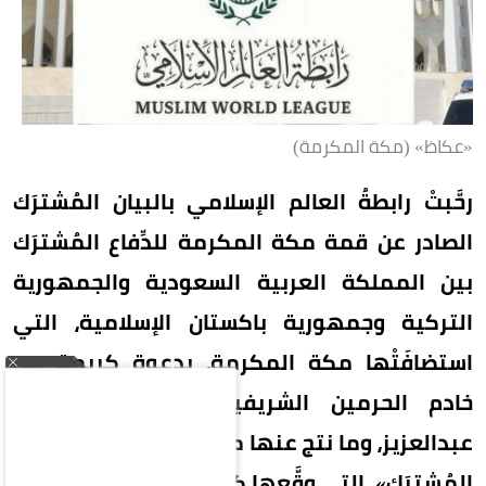
«عكاظ» (مكة المكرمة)
رحَّبتْ رابطةُ العالم الإسلامي بالبيان المُشترَك
الصادر عن قمة مكة المكرمة للدِّفاع المُشترَك
بين المملكة العربية السعودية والجمهورية
التركية وجمهورية باكستان الإسلامية، التي
استضافَتْها مكة المكرمة، بدعوةٍ كريمةٍ من
خادم الحرمين الشريفين الملك سلمان بن
عبدالعزيز، وما نتج عنها من «اتفاقية مكة للدِّفاع
المُشترَك»، التي وقَّعها كلٌّ من ولي العهد رئيس