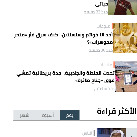
حياتي
منذ 32 دقيقة
منوعات
أخذ 10 خواتم وسلسلتين.. كيف سرق فأر «متجر
مجوهرات»؟
منذ 36 دقيقة
منوعات
تحدت الجلطة والجاذبية.. جدة بريطانية تمشي
فوق «جناح طائرة»
منذ ساعتين
الأكثر قراءة
يوم
أسبوع
شهر
الناس