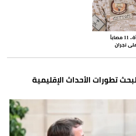
بينهم طفل وامرأة.. 11 مصاباً
على نجران
بحث تطورات الأحداث الإقليمية