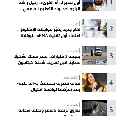
1
أول مدير لـ«أم القرى».. رحيل راشد
الراجح أحد رواد التعليم الجامعي
منوعات
2
لقاح جديد يغيّر مواجهة الإنفلونزا..
اعتماد أول تقنية mRNA للوقاية
الموسمية
منوعات
3
بقيمة 3 مليارات.. مصر تفكك تشكيلًا
عصابيًا قبل تهريب شحنة كبتاجون
ضخمة
ثقافة وفن
4
فنانة مصرية تستغيث بـ«الداخلية»
بعد تعرُّضها لواقعة احتيال
منوعات
5
صاروخ يرتطم بالقمر ويخلّف سحابة