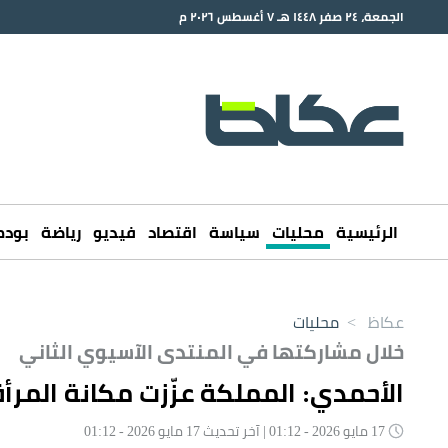
الجمعة، ٢٤ صفر ١٤٤٨ هـ ٧ أغسطس ٢٠٢٦ م
الرئيسية
محليات
سياسة
اقتصاد
فيديو
رياضة
بود
عكاظ
>
محليات
خلال مشاركتها في المنتدى الآسيوي الثاني
الأحمدي: المملكة عزّزت مكانة المرأة
17 مايو 2026 - 01:12 | آخر تحديث 17 مايو 2026 - 01:12