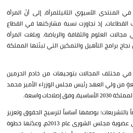
المنتدى الآسيوي الثانيللمرأة، إلى أنّ المرأة
 القطاعات، إذ تجاوزت نسبة مشاركتها في القطاع
 مجالات العلوم والثقافة والرياضة. وبلغت المرأة
 نجاح برامج التأهيل والتمكين التي تبنّتها المملكة
ة في مختلف المجالات بتوجيهات من خادم الحرمين
بعةٍ من ولي العهد رئيس مجلس الوزراء الأمير محمد
صلاحات واسعة.
20 أولت اهتماماً بالغاً بالتشريعات؛ بوصفها أساساً لترسيخ الحقوق وتعزيز
العدالة وتكافؤ الفرص؛ ومنها: انضمام المرأة إلى عضوية مجلس الشورى عام 2013م، وعدّتها خطوة