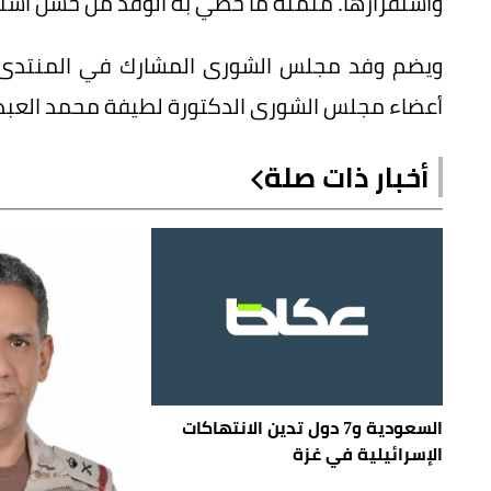
واستقرارها. مثمّنةً ما حظي به الوفد من حسن است
ويضم وفد مجلس الشورى المشارك في المنتدى ا
أعضاء مجلس الشورى الدكتورة لطيفة محمد العبدا
أخبار ذات صلة
السعودية و7 دول تدين الانتهاكات
الإسرائيلية في غزة