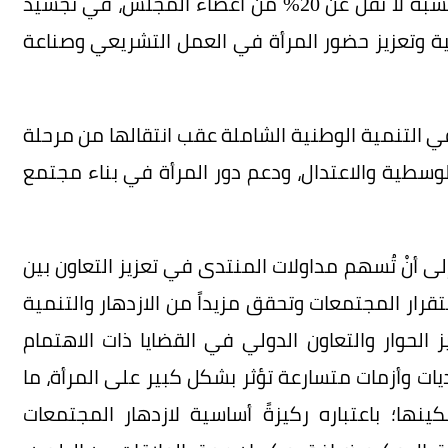
تاريخية جاءت بأمر ملكي نصّ على تمثيل المرأة بنسبة لا تقل عن 20% من أعضاء المجلس، في تجسيد
ة وتعزيز حضور المرأة في العمل التشريعي وصناعة
 في التنمية الوطنية الشاملة عقب انتقالها من مرحلة
الوسطية والاعتدال، ودعم دور المرأة في بناء مجتمع
أنْ تُسهم مداولات المنتدى في تعزيز التعاون بين
قرار المجتمعات وتحقق مزيداً من الازدهار والتنمية
لحوار والتعاون الدولي في القضايا ذات الاهتمام
ديات وأزمات متسارعة تؤثر بشكل كبير على المرأة، ما
ينها؛ باعتباره ركيزةً أساسية لازدهار المجتمعات