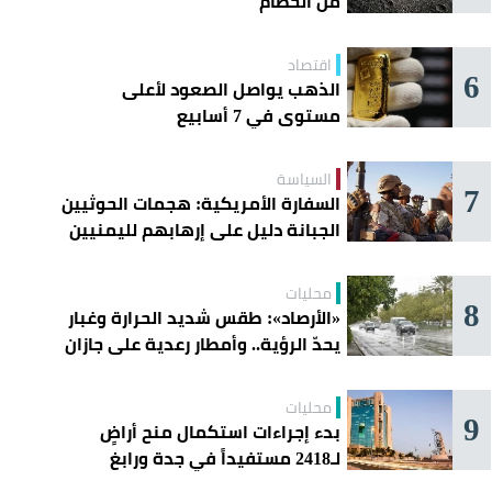
من الحطام
اقتصاد
6
الذهب يواصل الصعود لأعلى
مستوى في 7 أسابيع
السياسة
7
السفارة الأمريكية: هجمات الحوثيين
الجبانة دليل على إرهابهم لليمنيين
محليات
8
«الأرصاد»: طقس شديد الحرارة وغبار
يحدّ الرؤية.. وأمطار رعدية على جازان
وعسير
محليات
9
بدء إجراءات استكمال منح أراضٍ
لـ2418 مستفيداً في جدة ورابغ
والليث