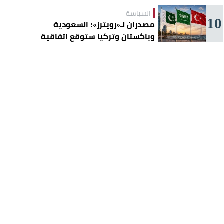
السياسة
10
مصدران لـ«رويترز»: السعودية
وباكستان وتركيا ستوقع اتفاقية
«دفاع مشترك» اليوم في جدة