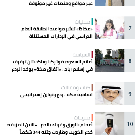
عبر مواقع ومنصات غير موثوقة
محليات
7
«عكاظ» تنشر مواعيد انطلاقة العام
الدراسي في الإدارات المستثناة
السياسة
8
أعلام السعودية وتركيا وباكستان ترفرف
في إسلام آباد.. «اتفاق مكة» يوحّد الردع
كتاب ومقالات
9
اتفاقية مكة.. ردع وتوازن إستراتيجي
منوعات
10
أعمام بالورق وغرباء بالدم.. «الابن المزيف»
خدع الكويت وطاردت جثته 344 شخصاً