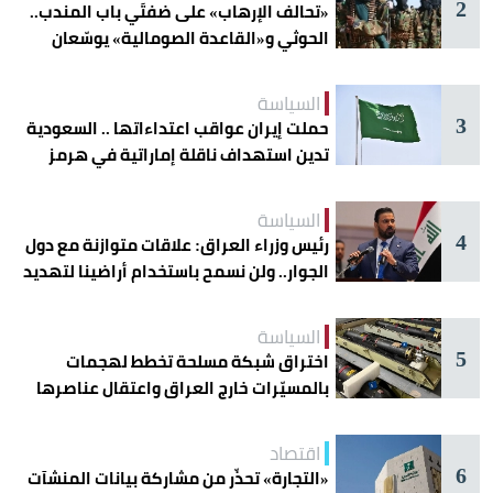
2
«تحالف الإرهاب» على ضفتَي باب المندب..
الحوثي و«القاعدة الصومالية» يوسّعان
دائرة الخطر
السياسة
3
حملت إيران عواقب اعتداءاتها .. السعودية
تدين استهداف ناقلة إماراتية في هرمز
السياسة
4
رئيس وزراء العراق: علاقات متوازنة مع دول
الجوار.. ولن نسمح باستخدام أراضينا لتهديد
أمنها
السياسة
5
اختراق شبكة مسلحة تخطط لهجمات
بالمسيّرات خارج العراق واعتقال عناصرها
اقتصاد
6
«التجارة» تحذّر من مشاركة بيانات المنشآت