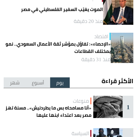
الموت يغيّب السفير الفلسطيني في مصر
منذ 20 دقيقة
اقتصاد
«الإحصاء»: تفاؤل بمؤشر ثقة الأعمال السعودي.. نمو
بمختلف القطاعات
منذ 31 دقيقة
الأكثر قراءة
يوم
أسبوع
شهر
منوعات
1
«أنا مسامحاه بس ما يطردنيش».. مسنة تهز
مصر بعد اعتداء ابنها عليها
السياسة