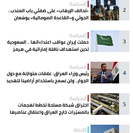
السياسة
2
«تحالف الإرهاب» على ضفتَي باب المندب..
الحوثي و«القاعدة الصومالية» يوسّعان
دائرة الخطر
السياسة
3
حملت إيران عواقب اعتداءاتها .. السعودية
تدين استهداف ناقلة إماراتية في هرمز
السياسة
4
رئيس وزراء العراق: علاقات متوازنة مع دول
الجوار.. ولن نسمح باستخدام أراضينا لتهديد
أمنها
السياسة
5
اختراق شبكة مسلحة تخطط لهجمات
بالمسيّرات خارج العراق واعتقال عناصرها
اقتصاد