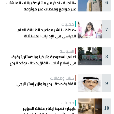
6
«التجارة» تحذّر من مشاركة بيانات المنشآت
عبر مواقع ومنصات غير موثوقة
محليات
7
«عكاظ» تنشر مواعيد انطلاقة العام
الدراسي في الإدارات المستثناة
السياسة
8
أعلام السعودية وتركيا وباكستان ترفرف
في إسلام آباد.. «اتفاق مكة» يوحّد الردع
كتاب ومقالات
9
اتفاقية مكة.. ردع وتوازن إستراتيجي
محليات
10
«إيجار» تضبط إيقاع علاقة المؤجر