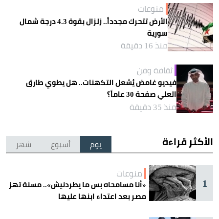
منوعات
الأرض تتحرك مجدداً.. زلزال بقوة 4.3 درجة شمال
سورية
منذ 16 دقيقة
ثقافة وفن
فيديو غامض يُشعل التكهنات.. هل يطوي طارق
العلي صفحة 30 عاماً؟
منذ 35 دقيقة
الأكثر قراءة
يوم
أسبوع
شهر
منوعات
1
«أنا مسامحاه بس ما يطردنيش».. مسنة تهز
مصر بعد اعتداء ابنها عليها