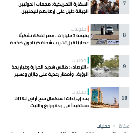
7
السفارة الأمريكية: هجمات الحوثيين
الجبانة دليل على إرهابهم لليمنيين
منوعات
8
بقيمة 3 مليارات.. مصر تفكك تشكيلًا
عصابيًا قبل تهريب شحنة كبتاجون ضخمة
محليات
9
«الأرصاد»: طقس شديد الحرارة وغبار يحدّ
الرؤية.. وأمطار رعدية على جازان وعسير
محليات
10
بدء إجراءات استكمال منح أراضٍ لـ2418
مستفيداً في جدة ورابغ والليث
عكاظ
>
محليات