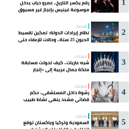
1
رقم يكسر التاريخ.. عمرو دياب يدخل
موسوعة غينيس بإنجاز غير مسبوق
اقتصاد
2
نظام إيرادات الدولة: تمكين تقسيط
الديون 25 سنة.. وحالات للإعفاء حتى
مليون ريال
منوعات
3
شبه عاريات.. كيف تحولت مسابقة
ملكة جمال عربية إلى «إتجار
بالقاصرات»؟
منوعات
4
رشوة داخل المستشفى.. حكم
قضائي مشدد ينهي نشاط طبيب
مغربي
محليات
5
السعودية وتركيا وباكستان توقع