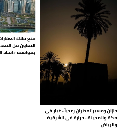
منع ملاك العقارا
التعاون من التعدي
بموافقة «اتحاد ال
جازان وعسير تمطران رعدياً.. غبار في
مكة والمدينة.. حرارة في الشرقية
والرياض