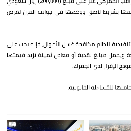
وأوضح مدير عام الجمرك عبدالرحمن المحنّا، أن المراقب الجمركي عثر على مبلغ (200,000) ريال سعودي
عد لفها بشريط لاصق ووضعها في جوانب الفرن لغرض
التنفيذية لنظام مكافحة غسل الأموال، فإنه يجب على
كة ويحمل مبالغ نقدية أو معادن ثمينة تزيد قيمتها
ملها للمُساءلة القانونية.