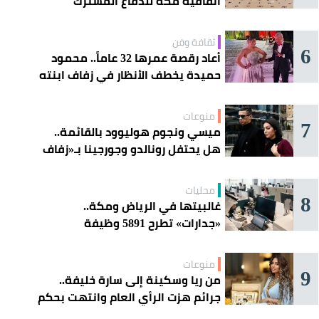
اتفاقية مكة للدفاع المشترك
ثقافة وفن
6
أعاد رقصة عمرها 32 عاماً.. محمود
حميدة يخطف الأنظار في زفاف ابنته
منوعات
7
ميسي ونجوم هوليوود بالقائمة..
هل يحتفل رونالدو وجورجينا بـ«زفاف
القرن» غداً؟
محليات
8
غالبيتها في الرياض ومكة..
«جدارات» تطرح 5891 وظيفة
للسعوديين هذا الأسبوع
منوعات
9
من ريا وسكينة إلى سارة خليفة..
جرائم هزت الرأي العام وانتهت بحكم
الإعدام