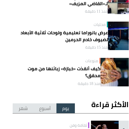
لـ«القاضي المزيف»
منذ 11 دقيقة
محليات
عرض بانوراما تعليمية ولوحات ثلاثية الأبعاد
لضيوف خادم الحرمين
منذ 15 دقيقة
منوعات
كيف أنقذت «خبازة» زبائنها من موت
محقق؟
منذ 18 دقيقة
الأكثر قراءة
يوم
أسبوع
شهر
ثقافة وفن