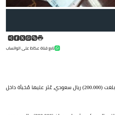
تابع قناة عكاظ على الواتساب
أحبط جمرك البطحاء محاولة لتهريب مبالغ نقدية بلغت (200.000) ريال سعودي، عُثر عليها مُخبأة داخل