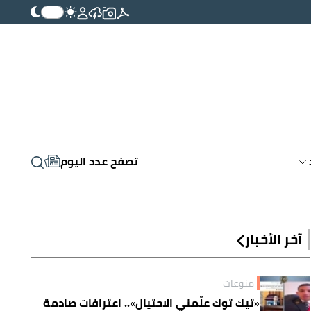
تصفح عدد اليوم
آخر الأخبار
منوعات
«تيك توك علّمني الاحتيال».. اعترافات صادمة