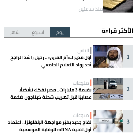
منذ ساعتين
الأكثر قراءة
يوم
أسبوع
شهر
الناس
1
أول مدير لـ«أم القرى».. رحيل راشد الراجح
أحد رواد التعليم الجامعي
منوعات
2
بقيمة 3 مليارات.. مصر تفكك تشكيلًا
عصابيًا قبل تهريب شحنة كبتاجون ضخمة
منوعات
3
لقاح جديد يغيّر مواجهة الإنفلونزا.. اعتماد
أول تقنية mRNA للوقاية الموسمية