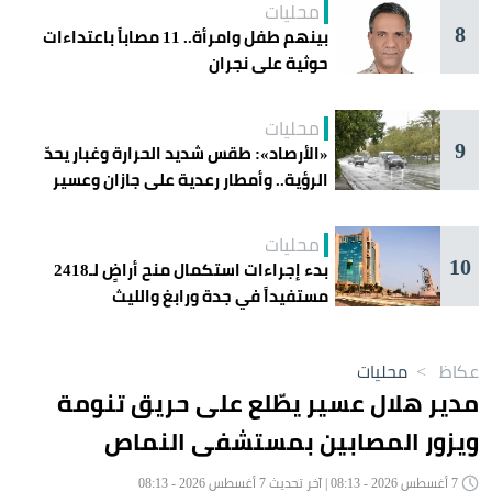
محليات
8
بينهم طفل وامرأة.. 11 مصاباً باعتداءات
حوثية على نجران
محليات
9
«الأرصاد»: طقس شديد الحرارة وغبار يحدّ
الرؤية.. وأمطار رعدية على جازان وعسير
محليات
10
بدء إجراءات استكمال منح أراضٍ لـ2418
مستفيداً في جدة ورابغ والليث
عكاظ
>
محليات
مدير هلال عسير يطّلع على حريق تنومة
ويزور المصابين بمستشفى النماص
7 أغسطس 2026 - 08:13 | آخر تحديث 7 أغسطس 2026 - 08:13