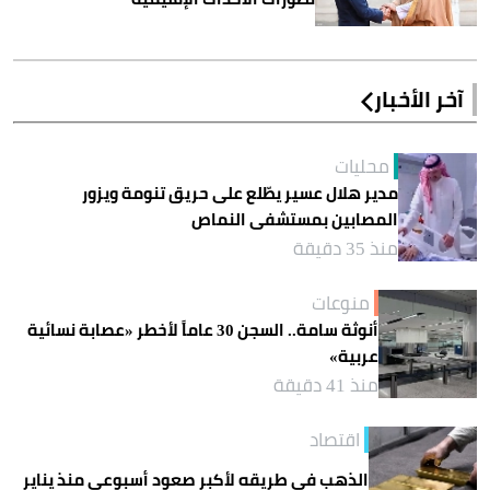
آخر الأخبار
محليات
مدير هلال عسير يطّلع على حريق تنومة ويزور
المصابين بمستشفى النماص
منذ 35 دقيقة
منوعات
أنوثة سامة.. السجن 30 عاماً لأخطر «عصابة نسائية
عربية»
منذ 41 دقيقة
اقتصاد
الذهب في طريقه لأكبر صعود أسبوعي منذ يناير