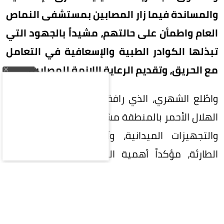
والمساندة فيما زار المصابين بمستشفى النماص
العام واطمأن على حالتهم، مشيداً بالجهود التي
تبذلها الكوادر الطبية والإسعافية في التعامل
مع الحريق، وتقديم الرعاية اللازمة للمصابين.
واطّلع الشهري، الذي رافقه رئيس جمعية أصدقاء
الهلال الأحمر بالمنطقة مشبب بن حاضر، على الآليات
والتجهيزات الميدانية، وآليات الاستجابة للحالات
الطارئة، مؤكداً أهمية التكامل بين الجهات ذات
العلاقة ورفع مستوى الجاهزية بما يسهم في تقديم
الخدمات الإسعافية بكفاءة عالية، والمحافظة على
سلامة المستفيدين والعاملين في الميدان. وكانت