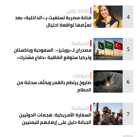
ثقافة وفن
4
فنانة مصرية تستغيث بـ«الداخلية» بعد
تعرُّضها لواقعة احتيال
السياسة
5
مصدران لـ«رويترز»: السعودية وباكستان
وتركيا ستوقع اتفاقية «دفاع مشترك»
اليوم في جدة
منوعات
6
صاروخ يرتطم بالقمر ويخلّف سحابة من
الحطام
السياسة
7
السفارة الأمريكية: هجمات الحوثيين
الجبانة دليل على إرهابهم لليمنيين