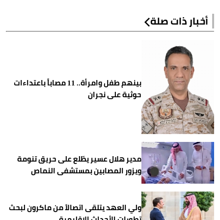
أخبار ذات صلة
بينهم طفل وامرأة.. 11 مصاباً باعتداءات
حوثية على نجران
مدير هلال عسير يطّلع على حريق تنومة
ويزور المصابين بمستشفى النماص
ولي العهد يتلقى اتصالاً من ماكرون لبحث
تطورات الأحداث الإقليمية