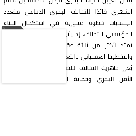
يمثّل تعيين اللواء البحري الركن عبدالله بن سالم
الشهري قائدًا للتحالف البحري الدفاعي متعدد
الجنسيات خطوة محورية في استكمال البناء
المؤسسي للتحالف، إذ يأتي اختياره مدعومًا بخبرة
تمتد لأكثر من ثلاثة عقود في القيادة البحرية
والتخطيط العملياتي والتعاون العسكري الدولي، ما
يُعزز جاهزية التحالف للاضطلاع بمهامه في دعم
الأمن البحري وحماية الممرات الحيوية وتعزيز
الاستقرار الإقليمي والدولي.
فيما يلي السيرة الذاتية للواء البحري الركن عبدالله
بن سالم الشهري الذي تم تعيينه قائدًا للتحالف
البحري الدفاعي متعدد الجنسيات:
يتمتع اللواء البحري الركن عبدالله بن سالم الشهري؛