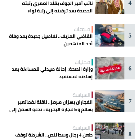
4
نائب أمير الجوف يقلّد العمري رتبته
الجديدة بعد ترقيته إلى رتبة لواء
منوعات
5
القاضي المزيف.. تفاصيل جديدة بعد وفاة
أحد المتهمين
محليات
6
وزارة الصحة: إحالة صيدلي للمساءلة بعد
إساءته لمستفيد
السياسة
7
انفجاران يهزان هرمز.. ناقلة نفط تعبر
بسلام و«التجارة البحرية» تدعو السفن إلى
الحذر
السياسة
8
طعن 4 رجال وسط لندن.. الشرطة توقف