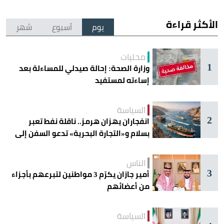
الأكثر قراءة
يوم
أسبوع
شهر
محليات
1
وزارة الصحة: إحالة صيدلي للمساءلة بعد
إساءته لمستفيد
السياسة
2
انفجاران يهزان هرمز.. ناقلة نفط تعبر
بسلام و«التجارة البحرية» تدعو السفن إلى
الحذر
الناس
3
أمير جازان يكرّم 3 مواطنين لتبرعهم بأجزاء
من أعضائهم
السياسة