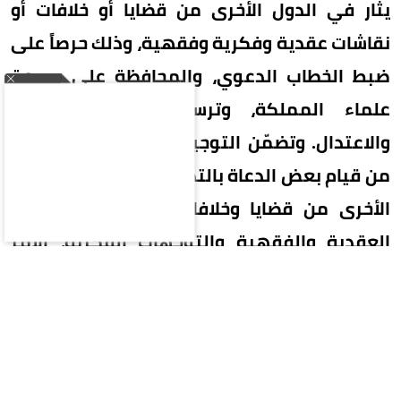
يثار في الدول الأخرى من قضايا أو خلافات أو
نقاشات عقدية وفكرية وفقهية، وذلك حرصاً على
ضبط الخطاب الدعوي، والمحافظة على سمعة
علماء المملكة، وترسيخ منهج الوسطية
والاعتدال. وتضمّن التوجيه الإشارة إلى ما لوحظ
من قيام بعض الدعاة بالتدخل فيما يثار في الدول
الأخرى من قضايا وخلافات في بعض المسائل
العقدية والفقهية والتوجهات الفكرية، الأمر
الذي يسبب إحراجاً للمملكة وعلمائها، ويسهم
في إثارة النعرات والفتن. وأكد التوجيه أن الوزارة
تحرص على ضبط الخطاب الدعوي، والمحافظة
على سمعة علماء المملكة، وعدم تعريضهم