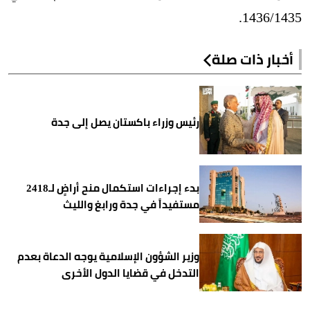
1435/‏1436.
أخبار ذات صلة
رئيس وزراء باكستان يصل إلى جدة
بدء إجراءات استكمال منح أراضٍ لـ2418
مستفيداً في جدة ورابغ والليث
وزير الشؤون الإسلامية يوجه الدعاة بعدم
التدخل في قضايا الدول الأخرى