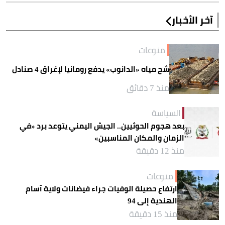
آخر الأخبار
منوعات
شح مياه «الدانوب» يدفع رومانيا لإغراق 4 صنادل
منذ 7 دقائق
السياسة
بعد هجوم الحوثيين.. الجيش اليمني يتوعد برد «في
الزمان والمكان المناسبين»
منذ 12 دقيقة
منوعات
ارتفاع حصيلة الوفيات جراء فيضانات ولاية آسام
الهندية إلى 94
منذ 15 دقيقة