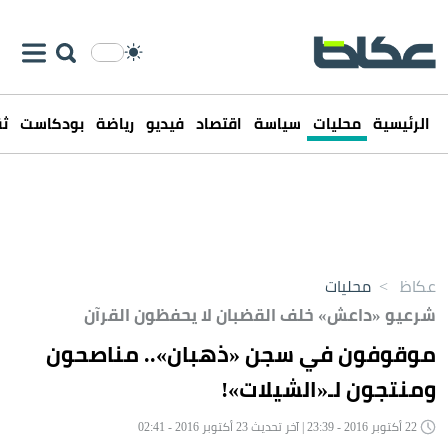
الرئيسية
محليات
سياسة
اقتصاد
فيديو
رياضة
بودكاست
ثق
عكاظ
>
محليات
شرعيو «داعش» خلف القضبان لا يحفظون القرآن
موقوفون في سجن «ذهبان».. مناصحون
ومنتجون لـ«الشيلات»!
22 أكتوبر 2016 - 23:39 | آخر تحديث 23 أكتوبر 2016 - 02:41