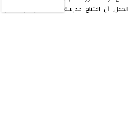
الحفل، أن افتتاح مدرسة مكة يمثل بارقة أمل
لاستعادة المسيرة التعليمية، واستعادة جزء من
طفولتهم في بيئة تعليمية آمنة ومحفزة.
وأكد أن المدرسة ستستقبل في مرحلتها الأولى
(1000) طالب وطالبة، وتوفر (32) فرصة عمل
للمعلمين والمعلمات، على أن تصل طاقتها
الاستيعابية في المرحلة القادمة إلى (4000) طالب
وطالبة.
وأضاف أن المشروع يجسد اهتمام المملكة العربية
السعودية بدعم الشعب الفلسطيني، مشيراً إلى أن
مركز الملك سلمان للإغاثة يواصل تنفيذ المشاريع