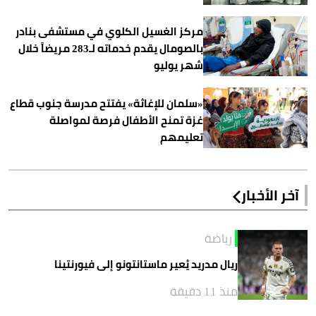
مركز الغسيل الكلوي في مستشفى بنادر
بالصومال يقدم خدماته لـ283 مريضاً خلال
شهر يوليو
«سلمان للإغاثة» يفتتح مدرسة جنوب قطاع
غزة تمنح الأطفال فرصة لمواصلة
تعليمهم
آخر الأخبار
رياضة
ريال مدريد يُعير ماستانتونو إلى فيورنتينا
منذ 11 دقيقة