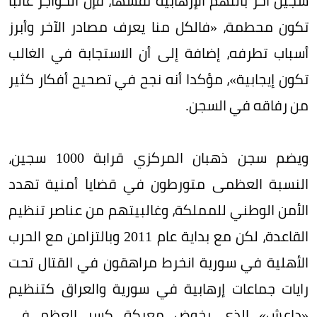
سجين آخر بالتهم الإرهابية نفسها، فإن الحواجز غالبا
تكون محطمة، «فالكل منا يعرف مصادر الآخر وأبرز
أسباب تطرفه، إضافة إلى أن الاستجابة في الغالب
تكون إيجابية»، مؤكدا أنه نجح في تصحيح أفكار كثير
من رفاقه في السجن.
ويضم سجن ذهبان المركزي قرابة 1000 سجين،
النسبة العظمى متورطون في قضايا أمنية تهدد
الأمن الوطني للمملكة، وغالبيتهم من عناصر تنظيم
القاعدة، لكن مع بداية عام 2011 وبالتزامن مع الحرب
الأهلية في سورية انخرط مراهقون في القتال تحت
رايات جماعات إرهابية في سورية والعراق كتنظيم
«داعش» الذي يخوض معركة كسر العظم في