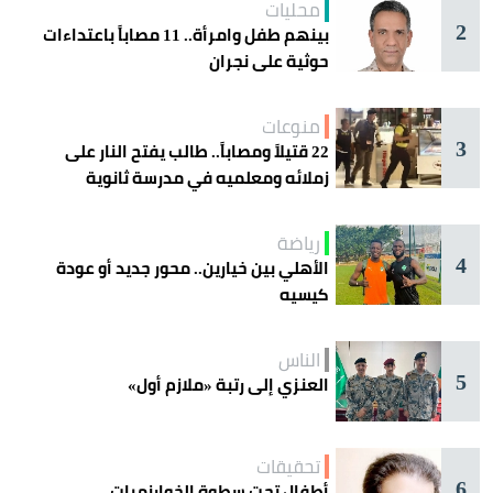
محليات
2
بينهم طفل وامرأة.. 11 مصاباً باعتداءات
حوثية على نجران
منوعات
3
22 قتيلاً ومصاباً.. طالب يفتح النار على
زملائه ومعلميه في مدرسة ثانوية
رياضة
4
الأهلي بين خيارين.. محور جديد أو عودة
كيسيه
الناس
5
العنزي إلى رتبة «ملازم أول»
تحقيقات
6
أطفال تحت سطوة الخوارزميات