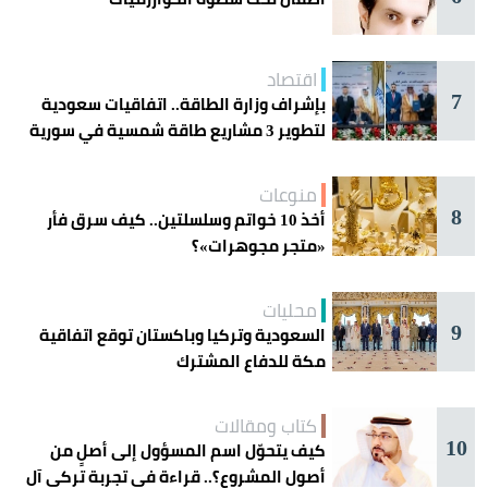
اقتصاد
7
بإشراف وزارة الطاقة.. اتفاقيات سعودية
لتطوير 3 مشاريع طاقة شمسية في سورية
منوعات
8
أخذ 10 خواتم وسلسلتين.. كيف سرق فأر
«متجر مجوهرات»؟
محليات
9
السعودية وتركيا وباكستان توقع اتفاقية
مكة للدفاع المشترك
كتاب ومقالات
10
كيف يتحوّل اسم المسؤول إلى أصلٍ من
أصول المشروع؟.. قراءة في تجربة تركي آل