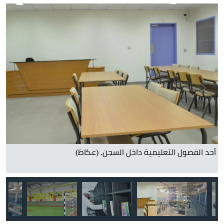
أحد الفصول التعليمية داخل السجن. (عكاظ)
تض