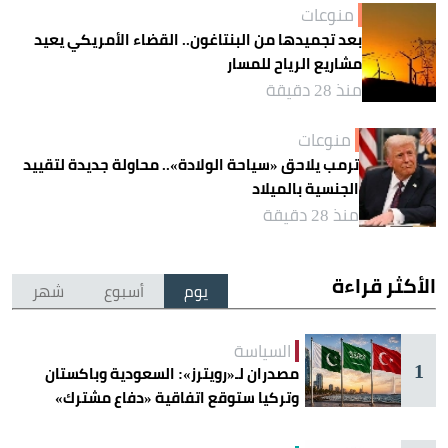
منوعات
بعد تجميدها من البنتاغون.. القضاء الأمريكي يعيد
مشاريع الرياح للمسار
منذ 28 دقيقة
منوعات
ترمب يلاحق «سياحة الولادة».. محاولة جديدة لتقييد
الجنسية بالميلاد
منذ 28 دقيقة
الأكثر قراءة
يوم
أسبوع
شهر
السياسة
1
مصدران لـ«رويترز»: السعودية وباكستان
وتركيا ستوقع اتفاقية «دفاع مشترك»
اليوم في جدة