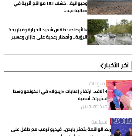
وحيوانية.. كشف 103 مواقع أثرية في
«عالية نجد»
«الأرصاد»: طقس شديد الحرارة وغبار يحدّ
الرؤية.. وأمطار رعدية على جازان وعسير
آخر الأخبار
منوعات
4 آلاف.. ارتفاع إصابات «إيبولا» في الكونغو وسط
تحذيرات أممية
منذ دقيقتين
السياسة
ربط الواقعة بتعثر بايدن.. فيديو ترمب مع طفل على