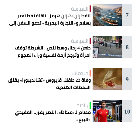
السياسة
7
انفجاران يهزان هرمز.. ناقلة نفط تعبر
بسلام و«التجارة البحرية» تدعو السفن إلى
الحذر
السياسة
8
طعن 4 رجال وسط لندن.. الشرطة توقف
امرأة وترجح أزمة نفسية وراء الهجوم
منوعات
9
وفاة 22 طفلاً.. فايروس «تشانديبورا» يقلق
السلطات الهندية
رياضة
10
مصادر لـ«عكاظ»: النصر يقرر.. العقيدي
«للبيع»