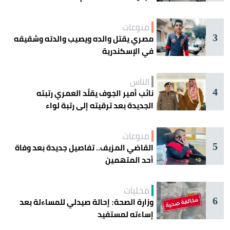
منوعات
3
مصري يقتل والده ويصيب والدته وشقيقه
في الإسكندرية
الناس
4
نائب أمير الجوف يقلّد العمري رتبته
الجديدة بعد ترقيته إلى رتبة لواء
منوعات
5
القاضي المزيف.. تفاصيل جديدة بعد وفاة
أحد المتهمين
محليات
6
وزارة الصحة: إحالة صيدلي للمساءلة بعد
إساءته لمستفيد