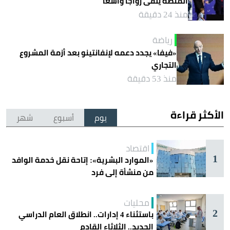
المنصة يلقى رواجاً واسعاً
منذ 24 دقيقة
رياضة
«فيفا» يجدد دعمه لإنفانتينو بعد أزمة المشروع
التجاري
منذ 53 دقيقة
الأكثر قراءة
يوم
أسبوع
شهر
اقتصاد
1
«الموارد البشرية»: إتاحة نقل خدمة الوافد
من منشأة إلى فرد
محليات
2
باستثناء 4 إدارات.. انطلاق العام الدراسي
الجديد.. الثلاثاء القادم