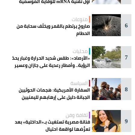
أول تقنية mRNA للوقاية الموسمية
منوعات
6
صاروخ يرتطم بالقمر ويخلّف سحابة من
الحطام
محليات
7
«الأرصاد»: طقس شديد الحرارة وغبار يحدّ
الرؤية.. وأمطار رعدية على جازان وعسير
السياسة
8
السفارة الأمريكية: هجمات الحوثيين
الجبانة دليل على إرهابهم لليمنيين
ثقافة وفن
9
فنانة مصرية تستغيث بـ«الداخلية» بعد
تعرُّضها لواقعة احتيال