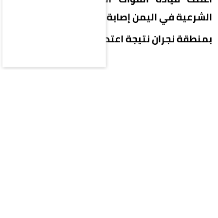
الشرعية في اليمن إصابة 11 مدنياً
بمنطقة نجران نتيجة اعتداءات إرهابية حوثية.
وأوضح المتحدث باسم التحالف اللواء الركن تركي
المالكي أن من بين المصابين 7 سعوديين، بينهم
امرأة وطفل يبلغ 4 أعوام أصيب بحروق من الدرجة
الثانية، إضافة إلى يمني ومصريين وباكستاني، جراء
اعتداءات المليشيا الحوثية.
وأشار إلى أن المليشيا الحوثية الإرهابية قامت
باعتداءاتها الإرهابية باستخدام المقاذيف العشوائية
على الأعيان المدنية، ما يمثل انتهاكاً صارخاً للقانون