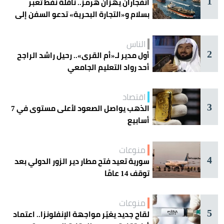
1
انفجاران يهزان هرمز.. ناقلة نفط تعبر
بسلام و«التجارة البحرية» تدعو السفن إلى
الحذر
الناس
2
أول مدير لـ«أم القرى».. رحيل راشد الراجح
أحد رواد التعليم الجامعي
اقتصاد
3
الذهب يواصل الصعود لأعلى مستوى في 7
أسابيع
منوعات
4
سورية تعيد فتح مطار دير الزور الدولي بعد
توقف 14 عامًا
منوعات
5
لقاح جديد يغيّر مواجهة الإنفلونزا.. اعتماد