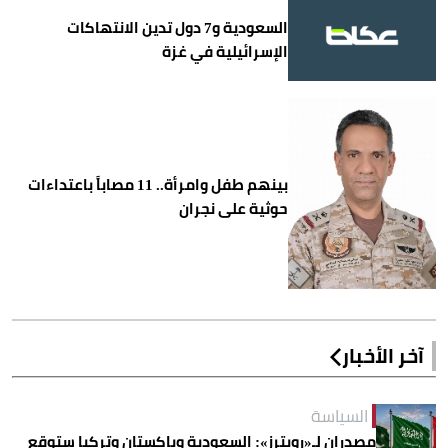
السعودية و7 دول تدين الانتهاكات
الإسرائيلية في غزة
بينهم طفل وامرأة.. 11 مصاباً باعتداءات
حوثية على نجران
آخر الأخبار
السياسة
مصدران لـ«رويترز»: السعودية وباكستان وتركيا ستوقع