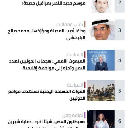
2
موسم جديد للنصر بعراقيل جديدة!
كتاب ومقالات
3
وداعًا أديبَ المدينةِ ومؤرّخها.. محمد صالح
البليهشي
السياسة
4
المبعوث الأممي: هجمات الحوثيين تهدد
اليمن وتجرّه إلى مواجهة إقليمية
السياسة
5
القوات المسلحة اليمنية تستهدف مواقع
الحوثيين
ثقافة وفن
6
«سيظنون العصير شيئاً آخر».. دعابة شيرين