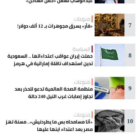
عبدالوهاب تُشعل «حفل الساحل»
منوعات
7
«فأر» يسرق مجوهرات بـ 12 ألف دولار!
السياسة
8
حملت إيران عواقب اعتداءاتها .. السعودية
تدين استهداف ناقلة إماراتية في هرمز
منوعات
9
منظمة الصحة العالمية تدعو للحذر بعد
تجاوز إصابات غرب النيل 240 حالة
منوعات
10
«أنا مسامحاه بس ما يطردنيش».. مسنة تهز
مصر بعد اعتداء ابنها عليها