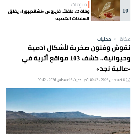
منوعات
10
وفاة 22 طفلاً.. فايروس «تشانديبورا» يقلق
السلطات الهندية
عكاظ
>
محليات
نقوش وفنون صخرية لأشكال آدمية
وحيوانية.. كشف 103 مواقع أثرية في
«عالية نجد»
6 أغسطس 2026 - 00:42 | آخر تحديث 6 أغسطس 2026 - 00:42