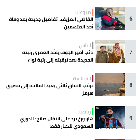
منوعات
6
القاضي المزيف.. تفاصيل جديدة بعد وفاة
أحد المتهمين
الناس
7
نائب أمير الجوف يقلّد العمري رتبته
الجديدة بعد ترقيته إلى رتبة لواء
السياسة
8
ترقّب لاتفاق ثلاثي يعيد الملاحة إلى مضيق
هرمز
رياضة
9
هاربورغ يرد على انتقال صلاح: الدوري
السعودي للكبار فقط