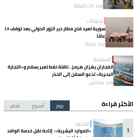
منذ 26 دقيقة
منوعات
سورية تعيد فتح مطار دير الزور الدولي بعد توقف 14
عامًا
منذ ساعة
السياسة
انفجاران يهزان هرمز.. ناقلة نفط تعبر بسلام و«التجارة
البحرية» تدعو السفن إلى الحذر
منذ ساعتين
الأكثر قراءة
يوم
أسبوع
شهر
اقتصاد
1
«الموارد البشرية»: إتاحة نقل خدمة الوافد