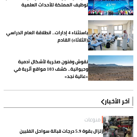
توظيف المملكة للأحداث العلمية
باستثناء 4 إدارات.. انطلاقة العام الدراسي
(الثلاثاء) القادم
نقوش وفنون صخرية لأشكال آدمية
وحيوانية.. كشف 103 مواقع أثرية في
«عالية نجد»
آخر الأخبار
منوعات
زلزال بقوة 5.9 درجات قبالة سواحل الفلبين