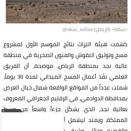
«عكاظ» (الرياض) okaz_online@
كشفت هيئة التراث نتائج الموسم الأول لمشروع
مسح وتوثيق النقوش والفنون الصخرية في منطقة
عالية نجد بمنطقة الرياض، موضحة، أن الفريق
العلمي نفّذ أعمال المسح الميداني لمدة 30 يوماً،
شملت عدداً من المواقع الواقعة شمال جبال العرض
بمحافظة الدوادمي، في الإقليم الجغرافي المعروف
بعالية نجد، الذي يشكّل جزءاً واسعاً من وسط
المملكة، ويمتد ليشمل أجزاءً من مناطق الرياض
والقصيم وحائل، وشرق منطقتي مكة المكرمة