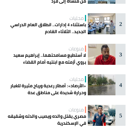
من منشأة إلى فرد
محليات
2
باستثناء 4 إدارات.. انطلاق العام الدراسي
الجديد.. الثلاثاء القادم
منوعات
3
لا أستطيع مسامحتهما.. إبراهيم سعيد
يروي أزمته مع ابنتيه أمام القضاء
محليات
4
«الأرصاد»: أمطار رعدية ورياح مثيرة للغبار
وحرارة شديدة على مناطق عدة
منوعات
5
مصري يقتل والده ويصيب والدته وشقيقه
في الإسكندرية