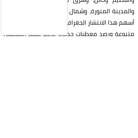
والمدينة المنورة، وشمال شرق منطقة عسير. وقد
أسهم هذا الانتشار الجغرافي في توثيق مواقع أثرية
متنوعة ورصد معطيات جديدة تدعم فهم التسلسل
التاريخي للمنطقة.
وأسفر المشروع، الذي انطلق من محافظة الدوادمي،
عن كشف 103 مواقع أثرية تضم منشآت حجرية،
ونقوشاً كتابية، وفنوناً صخرية لأشكال آدمية
وحيوانية، إضافة إلى أشكال أخرى متنوعة تعكس ثراءً
ثقافياً وبيئياً للموقع، وتنوّعاً في أنماط النشاط
البشري عبر فترات زمنية مختلفة.
كما بيّنت الهيئة، أن الآثار المكتشفة قدّمت دلائل