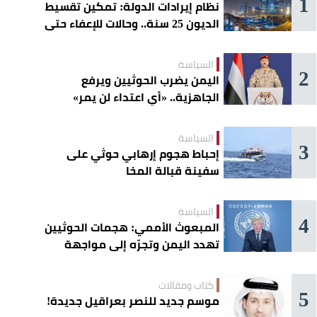
1
نظام إيرادات الدولة: تمكين تقسيط
الديون 25 سنة.. وحالات للإعفاء حتى
مليون ريال
السياسة
2
اليمن يضرب الحوثيين ويرفع
الجاهزية.. «أي اعتداء لن يمر»
السياسة
3
إحباط هجوم إرهابي حوثي على
سفينة قبالة المخا
السياسة
4
المبعوث الأممي: هجمات الحوثيين
تهدد اليمن وتجرّه إلى مواجهة
إقليمية
كتاب ومقالات
5
موسم جديد للنصر بعراقيل جديدة!