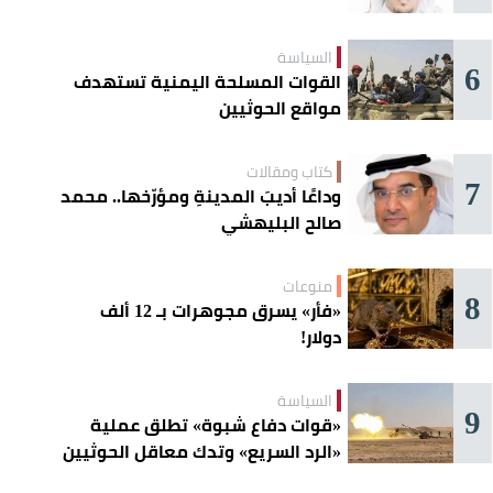
السياسة
6
القوات المسلحة اليمنية تستهدف
مواقع الحوثيين
كتاب ومقالات
7
وداعًا أديبَ المدينةِ ومؤرّخها.. محمد
صالح البليهشي
منوعات
8
«فأر» يسرق مجوهرات بـ 12 ألف
دولار!
السياسة
9
«قوات دفاع شبوة» تطلق عملية
«الرد السريع» وتدك معاقل الحوثيين