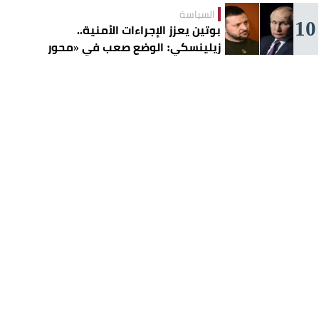
السياسة
10
بوتين يعزز الإجراءات الأمنية..
زيلينسكي: الوضع صعب في «محور
سلافيانسك»