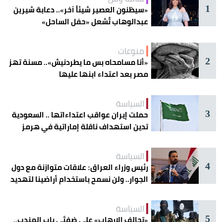
1
«سيظنون العصير شيئاً آخر».. دعابة شيرين
عبدالوهاب تُشعل «حفل الساحل»
منوعات
2
«أنا مسامحاه بس ما يطردنيش».. مسنة تهز
مصر بعد اعتداء ابنها عليها
السياسة
3
حملت إيران عواقب اعتداءاتها .. السعودية
تدين استهداف ناقلة إماراتية في هرمز
السياسة
4
رئيس وزراء العراق: علاقات متوازنة مع دول
الجوار.. ولن نسمح باستخدام أراضينا لتهديد
أمنها
السياسة
5
«تحالف الإرهاب» على ضفتَي باب المندب..