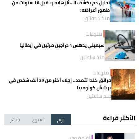
تحليل دم يكشف الـ«ألزهايمر» قبل 10 سنوات من
ظهور أعراضه!
منذ 5 دقائق
منوعات
سبعيني يدهس 4 دراجين مرتين في إيطاليا
منذ ساعتين
منوعات
حرائق كندا تتمدد.. إجلاء أكثر من 20 ألف شخص في
بريتيش كولومبيا
منذ ساعتين
الأكثر قراءة
يوم
أسبوع
شهر
ثقافة وفن