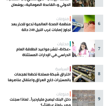
الحوثي و«القاعدة الصومالية» يوسّعان
دائرة الخطر
منوعات
6
منظمة الصحة العالمية تدعو للحذر بعد
تجاوز إصابات غرب النيل 240 حالة
محليات
7
«عكاظ» تنشر مواعيد انطلاقة العام
الدراسي في الإدارات المستثناة
السياسة
8
اختراق شبكة مسلحة تخطط لهجمات
بالمسيّرات خارج العراق واعتقال عناصرها
منوعات
9
دخل البنك ليصبح مليارديراً.. لماذا سجنت
مصر «لواءً عراقيّاً»؟