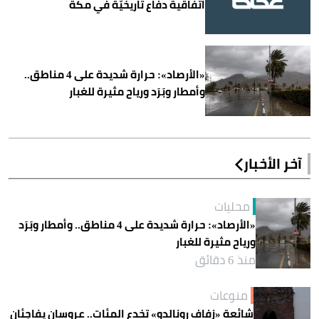
اتفاقية دفاع تاريخيّة في مكة
«الأرصاد»: حرارة شديدة على 4 مناطق..
وأمطار وبَرَد ورياح مثيرة للغبار
آخر الأخبار
محليات
«الأرصاد»: حرارة شديدة على 4 مناطق.. وأمطار وبَرَد
ورياح مثيرة للغبار
منذ 6 دقائق
منوعات
شائعة «زفاف رونالدو» تخدع المئات.. عروسان يفاجئان