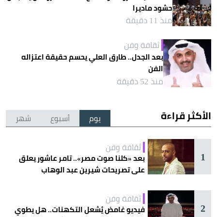
حشود ماديرا
منذ 11 دقيقة
ثقافة وفن
بعد الجدل.. طارق العلي يحسم حقيقة اعتزاله
الفن
منذ 52 دقيقة
الأكثر قراءة
يوم
أسبوع
شهر
ثقافة وفن
1
بعد «كلنا صوت مصر».. تامر عاشور يعلق
على تصريحات شيرين عبد الوهاب
ثقافة وفن
2
فيديو غامض يُشعل التكهنات.. هل يطوي