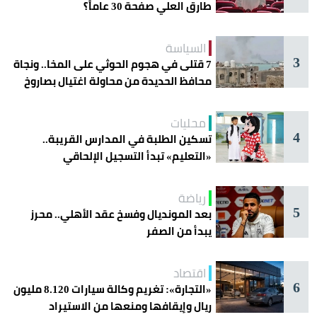
طارق العلي صفحة 30 عاماً؟
السياسة
3
7 قتلى في هجوم الحوثي على المخا.. ونجاة
محافظ الحديدة من محاولة اغتيال بصاروخ
محليات
4
تسكين الطلبة في المدارس القريبة..
«التعليم» تبدأ التسجيل الإلحاقي
للمستجدين
رياضة
5
بعد المونديال وفسخ عقد الأهلي.. محرز
يبدأ من الصفر
اقتصاد
6
«التجارة»: تغريم وكالة سيارات 8.120 مليون
ريال وإيقافها ومنعها من الاستيراد