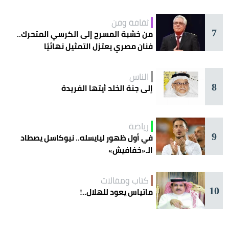
ثقافة وفن
7
من خشبة المسرح إلى الكرسي المتحرك..
فنان مصري يعتزل التمثيل نهائيًا
الناس
8
إلى جنة الخلد أيتها الفريدة
رياضة
9
في أول ظهور ليايسله.. نيوكاسل يصطاد
الـ«خفافيش»
كتاب ومقالات
10
ماتياس يعود للهلال..!