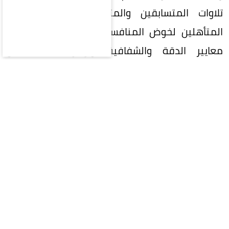
تلاوات المتسابقين والمتسابقات، بهدف تحديد
المتأهلين لخوض المنافسات النهائية، وفق أعلى
معايير الدقة والشفافية، وبإشراف نخبة من
المحكمين والمحكمات الدوليين المتخصصين في
القراءات وأحكام التلاوة.
ويشارك في الدورة الحالية 334 متسابقًا ومتسابقة
يمثلون 133 دولة، يتنافسون في فروع المسابقة
الخمسة، التي تشمل حفظ القرآن الكريم كاملًا
بالقراءات السبع المتواترة من طريق الشاطبية روايةً
ودرايةً مع حسن الأداء والتجويد، وحفظ القرآن الكريم
كاملًا مع حسن الأداء والتجويد وتفسير مفردات القرآن