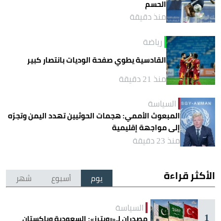
الحسم
منذ دقيقة
رياضة
القادسية يطوي صفحة الوديات بانتصار كبير
منذ 21 دقيقة
السياسة
المبعوث الأممي: هجمات الحوثيين تهدد اليمن وتجرّه
إلى مواجهة إقليمية
منذ 23 دقيقة
الأكثر قراءة
يوم
أسبوع
شهر
السياسة
1
مصدران لـ«رويترز»: السعودية وباكستان