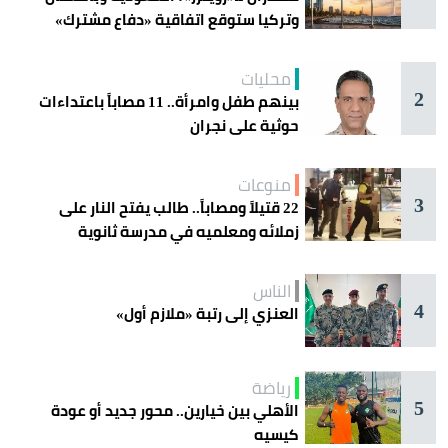
وتركيا ستوقع اتفاقية «دفاع مشترك»
اليوم في جدة
محليات
2
بينهم طفل وامرأة.. 11 مصاباً باعتداءات
حوثية على نجران
منوعات
3
22 قتيلاً ومصاباً.. طالب يفتح النار على
زملائه ومعلميه في مدرسة ثانوية
الناس
4
العنزي إلى رتبة «ملازم أول»
رياضة
5
الأهلي بين خيارين.. محور جديد أو عودة
كيسيه