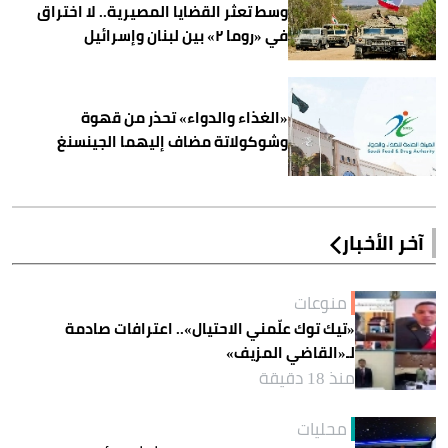
وسط تعثر القضايا المصيرية.. لا اختراق
في «روما ٢» بين لبنان وإسرائيل
«الغذاء والدواء» تحذر من قهوة
وشوكولاتة مضاف إليهما الجينسنغ
آخر الأخبار
منوعات
«تيك توك علّمني الاحتيال».. اعترافات صادمة
لـ«القاضي المزيف»
منذ 18 دقيقة
محليات