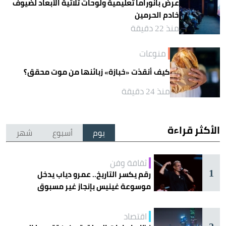
عرض بانوراما تعليمية ولوحات ثلاثية الأبعاد لضيوف
خادم الحرمين
منذ 22 دقيقة
منوعات
كيف أنقذت «خبازة» زبائنها من موت محقق؟
منذ 24 دقيقة
الأكثر قراءة
يوم
أسبوع
شهر
ثقافة وفن
1
رقم يكسر التاريخ.. عمرو دياب يدخل
موسوعة غينيس بإنجاز غير مسبوق
اقتصاد