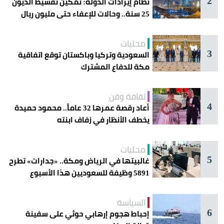
2
نظام إيرادات الدولة: تمكين تقسيط الديون
25 سنة.. وحالات للإعفاء حتى مليون ريال
محليات
3
السعودية وتركيا وباكستان توقع اتفاقية
مكة للدفاع المشترك
ثقافة وفن
4
أعاد رقصة عمرها 32 عاماً.. محمود حميدة
يخطف الأنظار في زفاف ابنته
محليات
5
غالبيتها في الرياض ومكة.. «جدارات» تطرح
5891 وظيفة للسعوديين هذا الأسبوع
السياسة
6
إحباط هجوم إرهابي حوثي على سفينة