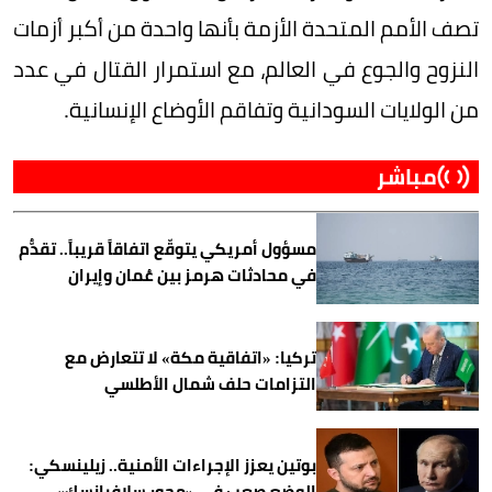
تصف الأمم المتحدة الأزمة بأنها واحدة من أكبر أزمات
النزوح والجوع في العالم، مع استمرار القتال في عدد
من الولايات السودانية وتفاقم الأوضاع الإنسانية.
مباشر
مسؤول أمريكي يتوقّع اتفاقاً قريباً.. تقدُّم
في محادثات هرمز بين عُمان وإيران
تركيا: «اتفاقية مكة» لا تتعارض مع
التزامات حلف شمال الأطلسي
بوتين يعزز الإجراءات الأمنية.. زيلينسكي:
الوضع صعب في «محور سلافيانسك»