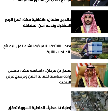
خالد بن سلمان: «اتفاقية مكة» تعزز الردع
المشترك وتدعم أمن المنطقة
إصدار اللائحة التنفيذية لنشاط نقل البضائع
بالدراجات الآلية
فيصل بن فرحان: «اتفاقية مكة» تعكس
إرادة سياسية لحماية الأمن وترسيخ فرص
التنمية
إصابة 14 مدنياً.. الداخلية السورية تحقق