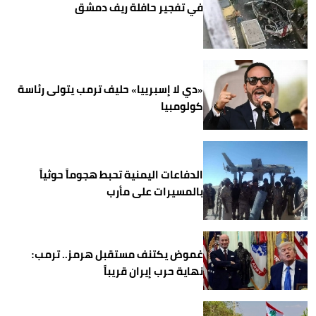
في تفجير حافلة ريف دمشق
«دي لا إسبرييا» حليف ترمب يتولى رئاسة
كولومبيا
الدفاعات اليمنية تحبط هجوماً حوثياً
بالمسيرات على مأرب
غموض يكتنف مستقبل هرمز.. ترمب:
نهاية حرب إيران قريباً