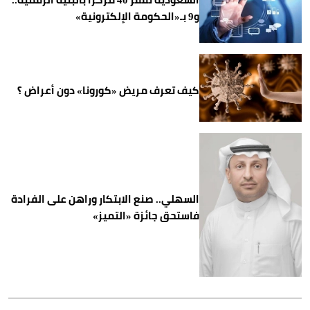
و9 بـ«الحكومة الإلكترونية»
كيف تعرف مريض «كورونا» دون أعراض ؟
السهلي.. صنع الابتكار وراهن على الفرادة
فاستحق جائزة «التميز»