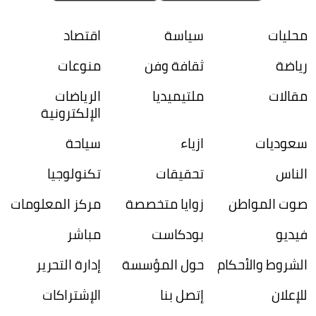
محليات
سياسة
اقتصاد
رياضة
ثقافة وفن
منوعات
مقالات
ملتيميديا
الرياضات
الإلكترونية
سعوديات
ازياء
سياحة
الناس
تحقيقات
تكنولوجيا
صوت المواطن
زوايا متخصصة
مركز المعلومات
فيديو
بودكاست
مباشر
الشروط والأحكام
حول المؤسسة
إدارة التحرير
للإعلان
إتصل بنا
الإشتراكات