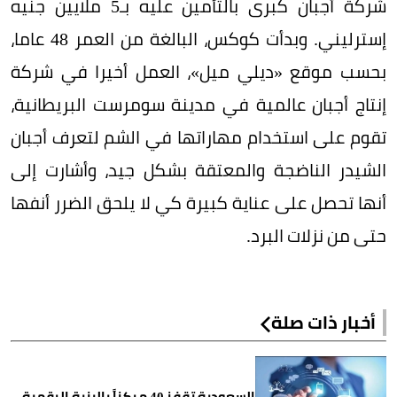
شركة أجبان كبرى بالتأمين عليه بـ5 ملايين جنيه
إسترليني. وبدأت كوكس، البالغة من العمر 48 عاما،
بحسب موقع «ديلي ميل»، العمل أخيرا في شركة
إنتاج أجبان عالمية في مدينة سومرست البريطانية،
تقوم على استخدام مهاراتها في الشم لتعرف أجبان
الشيدر الناضجة والمعتقة بشكل جيد، وأشارت إلى
أنها تحصل على عناية كبيرة كي لا يلحق الضرر أنفها
حتى من نزلات البرد.
أخبار ذات صلة
السعودية تقفز 40 مركزاً بالبنية الرقمية..