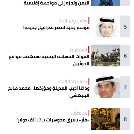
اليمن وتجرّه إلى مواجهة إقليمية
كتاب ومقالات
5
موسم جديد للنصر بعراقيل جديدة!
السياسة
6
القوات المسلحة اليمنية تستهدف مواقع
الحوثيين
كتاب ومقالات
7
وداعًا أديبَ المدينةِ ومؤرّخها.. محمد صالح
البليهشي
منوعات
8
«فأر» يسرق مجوهرات بـ 12 ألف دولار!