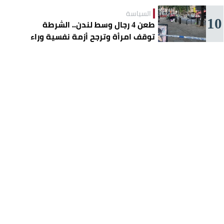
السياسة
10
طعن 4 رجال وسط لندن.. الشرطة
توقف امرأة وترجح أزمة نفسية وراء
الهجوم