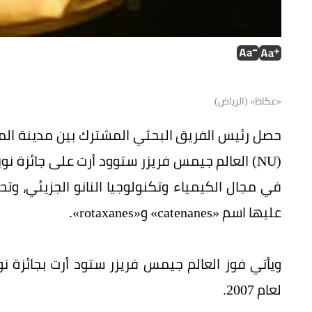
«عكاظ» (الرياض)
حصل رئيس الفريق البحثي المشترك بين مدينة المل
في مجال الكيمياء وتكنولوجيا النانو الجزيئي، وت
عليها اسم «catenanes» و«rotaxanes».
ويأتي فوز العالم جيمس فريزر ستود أرت بجائزة نو
لعام 2007.