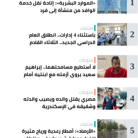
1
«الموارد البشرية»: إتاحة نقل خدمة
الوافد من منشأة إلى فرد
محليات
2
باستثناء 4 إدارات.. انطلاق العام
الدراسي الجديد.. الثلاثاء القادم
منوعات
3
لا أستطيع مسامحتهما.. إبراهيم
سعيد يروي أزمته مع ابنتيه أمام
القضاء
منوعات
4
مصري يقتل والده ويصيب والدته
وشقيقه في الإسكندرية
محليات
5
«الأرصاد»: أمطار رعدية ورياح مثيرة