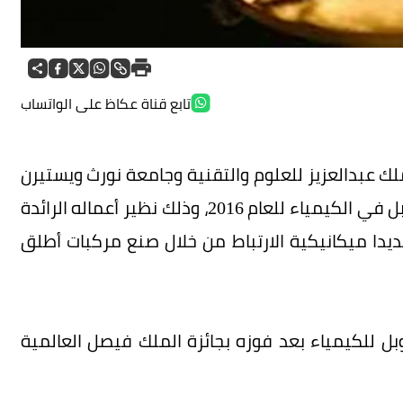
تابع قناة عكاظ على الواتساب
ك عبدالعزيز للعلوم والتقنية وجامعة نورث ويستيرن
(NU) العالم جيمس فريزر ستوود أرت على جائزة نوبل في الكيمياء للعام 2016، وذلك نظير أعماله الرائدة
حديدا ميكانيكية الارتباط من خلال صنع مركبات أطلق
بل للكيمياء بعد فوزه بجائزة الملك فيصل العالمية