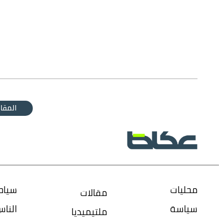
المقال
محليات
سياح
مقالات
سياسة
النا
ملتيميديا