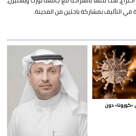
ختراع، ست منها بالشراكة مع جامعة نورث ويستيرن،
 في التأليف بمشاركة باحثين من المدينة.
كورونا» دون