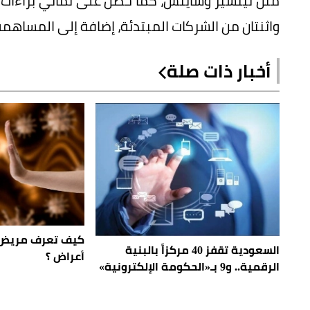
مثل نيتشير وساينس، كما حصل على ثماني براءات ا
واثنتان من الشركات المبتدئة، إضافة إلى المساهمة
أخبار ذات صلة
كيف تعرف مريض «
السعودية تقفز 40 مركزاً بالبنية
أعراض ؟
الرقمية.. و9 بـ«الحكومة الإلكترونية»