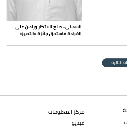
السهلي.. صنع الابتكار وراهن على
الفرادة فاستحق جائزة «التميز»
ة التالية
ة
مركز المعلومات
س
فيديو