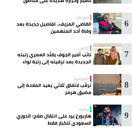
للغبار وحرارة شديدة على مناطق
عدة
منوعات
6
القاضي المزيف.. تفاصيل جديدة بعد
وفاة أحد المتهمين
الناس
7
نائب أمير الجوف يقلّد العمري رتبته
الجديدة بعد ترقيته إلى رتبة لواء
السياسة
8
ترقّب لاتفاق ثلاثي يعيد الملاحة إلى
مضيق هرمز
رياضة
9
هاربورغ يرد على انتقال صلاح: الدوري
السعودي للكبار فقط