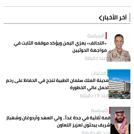
آخر الأخبار
السياسة
«التحالف» يعزي اليمن ويؤكد موقفه الثابت في
مواجهة الحوثيين
منذ دقيقة
محليات
مدينة الملك سلمان الطبية تنجح في الحفاظ على رحم
لحمل عالي الخطورة
منذ 19 دقيقة
السياسة
قمة ثلاثية في جدة غداً.. ولي العهد وأردوغان وشهباز
شريف يبحثون تعزيز التعاون
منذ 40 دقيقة