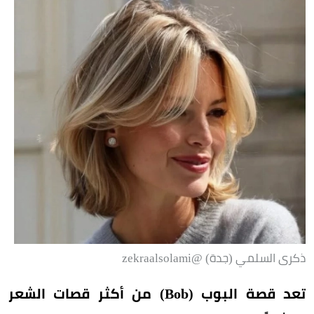
ذكرى السلمي (جدة) @zekraalsolami
تعد قصة البوب (Bob) من أكثر قصات الشعر