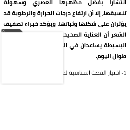
انتشاراً بفضل مظهرها العصري وسهولة
تنسيقها، إلا أن ارتفاع درجات الحرارة والرطوبة قد
يؤثران على شكلها وثباتها. ويؤكد خبراء تصفيف
الشعر أن العناية الصحيحة واتباع بعض الخطوات
البسيطة يساعدان في الحفاظ على إطلالة أنيقة
طوال اليوم.
1- اختيار القصة المناسبة لطبيعة الشعر
احرصي على استشارة مصفف الشعر لاختيار طول
وشكل البوب الذي يتناسب مع كثافة شعرك
وطبيعته، ليسهل تصفيفه يومياً.
2- استخدام واقٍ من الحرارة