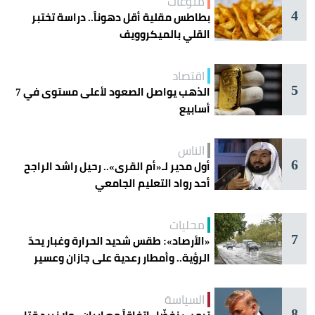
منوعات
4
بطاطس مقلية أقل دهوناً.. دراسة تختبر
القلي بالميكروويف
اقتصاد
5
الذهب يواصل الصعود لأعلى مستوى في 7
أسابيع
الناس
6
أول مدير لـ«أم القرى».. رحيل راشد الراجح
أحد رواد التعليم الجامعي
محليات
7
«الأرصاد»: طقس شديد الحرارة وغبار يحدّ
الرؤية.. وأمطار رعدية على جازان وعسير
السياسة
8