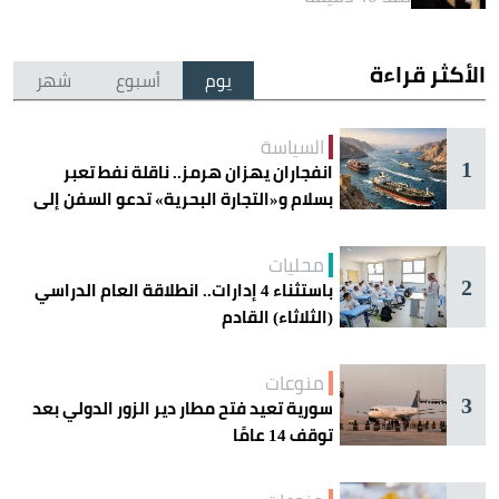
الأكثر قراءة
يوم
أسبوع
شهر
السياسة
1
انفجاران يهزان هرمز.. ناقلة نفط تعبر
بسلام و«التجارة البحرية» تدعو السفن إلى
الحذر
محليات
2
باستثناء 4 إدارات.. انطلاقة العام الدراسي
(الثلاثاء) القادم
منوعات
3
سورية تعيد فتح مطار دير الزور الدولي بعد
توقف 14 عامًا