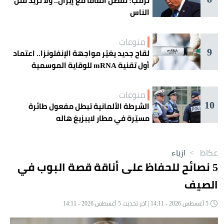
ترمب: نفضّل اتفاقاً مع إيران.. ولا نريد قتل
الناس
منوعات
9
لقاح جديد يغيّر مواجهة الإنفلونزا.. اعتماد
أول تقنية mRNA للوقاية الموسمية
منوعات
10
الشرطة الألمانية تبطل مفعول طائرة
مسيّرة في مطار لايبزيغ هاله
عكاظ
>
ازياء
5 نصائح للحفاظ على أناقة قصة البوب في
الصيف
5 أغسطس 2026 - 14:11 | آخر تحديث 5 أغسطس 2026 - 14:11