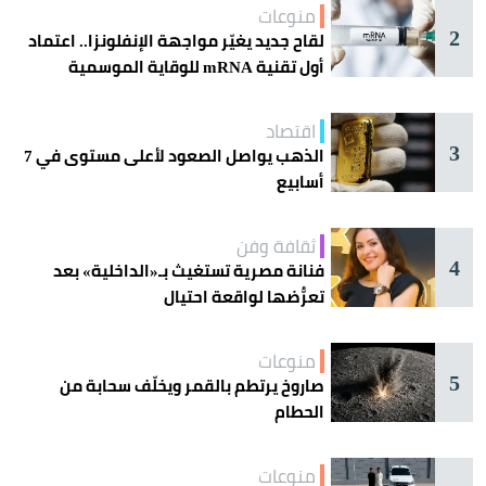
منوعات
2
لقاح جديد يغيّر مواجهة الإنفلونزا.. اعتماد
أول تقنية mRNA للوقاية الموسمية
اقتصاد
3
الذهب يواصل الصعود لأعلى مستوى في 7
أسابيع
ثقافة وفن
4
فنانة مصرية تستغيث بـ«الداخلية» بعد
تعرُّضها لواقعة احتيال
منوعات
5
صاروخ يرتطم بالقمر ويخلّف سحابة من
الحطام
منوعات