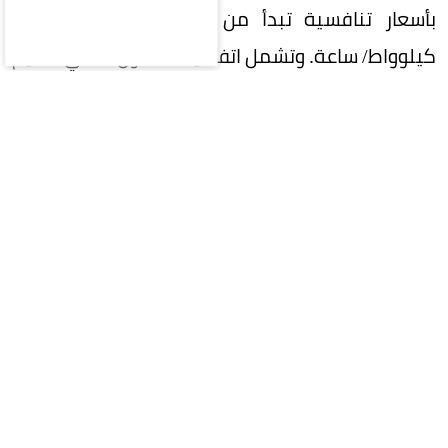
بأسعار تنافسية تبدأ من 3 سنتات أمريكية لكل
كيلوواط/ ساعة. وتشمل اتفاقيتا التعاون الفني تقديم
خدمات استشارية وهندسية متخصصة لدعم إدارة
وتنفيذ المشاريع، إلى جانب التعاون الفني ونقل
الخبرات التقنية في مجالات محطات التحويل الرئيسية
وتوليد الطاقة وأنظمة تخزينها، بما يضمن تنفيذ
المشاريع وفق أعلى المعايير الفنية. كما تسهم
الاتفاقيتان في تعزيز التكامل والتعاون بين الأطراف
المعنية والجانب السوري، امتدادًا لاتفاقية إطارية
ومذكرة تفاهم سابقتين في مجالات الخدمات الفنية
والهندسية لمشاريع الطاقة، وبناء نظام قيادة
وتشغيل للشبكة الكهربائية السورية. ويأتي توقيع