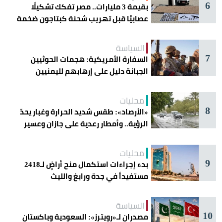
6
بقيمة 3 مليارات.. مصر تفكك تشكيلًا
عصابيًا قبل تهريب شحنة كبتاجون ضخمة
السياسة
7
السفارة الأمريكية: هجمات الحوثيين
الجبانة دليل على إرهابهم لليمنيين
محليات
8
«الأرصاد»: طقس شديد الحرارة وغبار يحدّ
الرؤية.. وأمطار رعدية على جازان وعسير
محليات
9
بدء إجراءات استكمال منح أراضٍ لـ2418
مستفيداً في جدة ورابغ والليث
السياسة
10
مصدران لـ«رويترز»: السعودية وباكستان