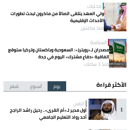
محليات
ولي العهد يتلقى اتصالاً من ماكرون لبحث تطورات
الأحداث الإقليمية
منذ ساعتين
السياسة
مصدران لـ«رويترز»: السعودية وباكستان وتركيا ستوقع
اتفاقية «دفاع مشترك» اليوم في جدة
منذ 3 ساعات
الأكثر قراءة
يوم
أسبوع
شهر
الناس
1
أول مدير لـ«أم القرى».. رحيل راشد الراجح
أحد رواد التعليم الجامعي