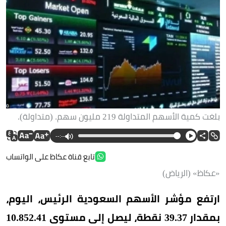
بلغت كمية الأسهم المتداولة 219 مليون سهم. (متداولة).
--:--
تابع قناة عكاظ على الواتساب
«عكاظ» (الرياض)
ارتفع مؤشر الأسهم السعودية الرئيس، اليوم،
بمقدار 39.37 نقطة، ليصل إلى مستوى 10.852.41