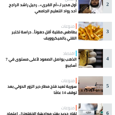
2
أول مدير لـ«أم القرى».. رحيل راشد الراجح
أحد رواد التعليم الجامعي
منوعات
3
بطاطس مقلية أقل دهوناً.. دراسة تختبر
القلي بالميكروويف
اقتصاد
4
الذهب يواصل الصعود لأعلى مستوى في 7
أسابيع
منوعات
5
سورية تعيد فتح مطار دير الزور الدولي بعد
توقف 14 عامًا
منوعات
6
لقاح جديد يغيّر مواجهة الإنفلونزا.. اعتماد