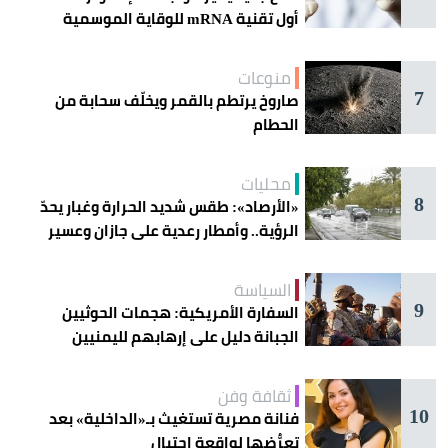
أول تقنية mRNA للوقاية الموسمية
منوعات
7
صاروخ يرتطم بالقمر ويخلّف سحابة من
الحطام
محليات
8
«الأرصاد»: طقس شديد الحرارة وغبار يحدّ
الرؤية.. وأمطار رعدية على جازان وعسير
السياسة
9
السفارة الأمريكية: هجمات الحوثيين
الجبانة دليل على إرهابهم لليمنيين
ثقافة وفن
10
فنانة مصرية تستغيث بـ«الداخلية» بعد
تعرُّضها لواقعة احتيال