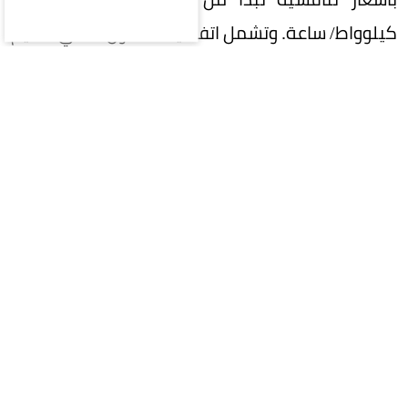
كيلوواط/ ساعة. وتشمل اتفاقيتا التعاون الفني تقديم
خدمات استشارية وهندسية متخصصة لدعم إدارة
وتنفيذ المشاريع، إلى جانب التعاون الفني ونقل
الخبرات التقنية في مجالات محطات التحويل الرئيسية
وتوليد الطاقة وأنظمة تخزينها، بما يضمن تنفيذ
المشاريع وفق أعلى المعايير الفنية. كما تسهم
الاتفاقيتان في تعزيز التكامل والتعاون بين الأطراف
المعنية والجانب السوري، امتدادًا لاتفاقية إطارية
ومذكرة تفاهم سابقتين في مجالات الخدمات الفنية
والهندسية لمشاريع الطاقة، وبناء نظام قيادة
وتشغيل للشبكة الكهربائية السورية. ويأتي توقيع
هذه الاتفاقيات انطلاقًا من نهج المملكة العربية