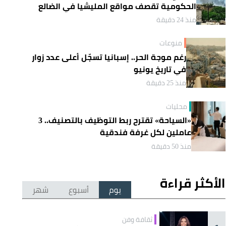
الحكومية تقصف مواقع المليشيا في الضالع
منذ 24 دقيقة
منوعات
رغم موجة الحر.. إسبانيا تسجّل أعلى عدد زوار
في تاريخ يونيو
منذ 25 دقيقة
محليات
«السياحة» تقترح ربط التوظيف بالتصنيف.. 3
عاملين لكل غرفة فندقية
منذ 50 دقيقة
الأكثر قراءة
يوم
أسبوع
شهر
ثقافة وفن