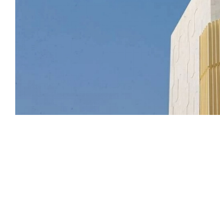
سسات) من مشاركة أو رفع بياناتهم التجارية والشخصية
 الموثوقة التي تزعم حفظ الهوية الرقمية للمنشآت،
توثق من هدفها من جمع البيانات وآليات حفظها