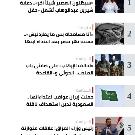
1
«سيظنون العصير شيئاً آخر».. دعابة
شيرين عبدالوهاب تُشعل «حفل
الساحل»
منوعات
2
«أنا مسامحاه بس ما يطردنيش»..
مسنة تهز مصر بعد اعتداء ابنها
عليها
السياسة
3
«تحالف الإرهاب» على ضفتَي باب
المندب.. الحوثي و«القاعدة
الصومالية» يوسّعان دائرة الخطر
السياسة
4
حملت إيران عواقب اعتداءاتها ..
السعودية تدين استهداف ناقلة
إماراتية في هرمز
السياسة
5
رئيس وزراء العراق: علاقات متوازنة