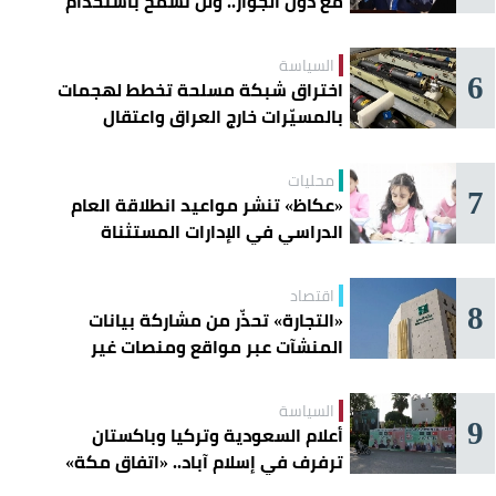
مع دول الجوار.. ولن نسمح باستخدام
أراضينا لتهديد أمنها
السياسة
6
اختراق شبكة مسلحة تخطط لهجمات
بالمسيّرات خارج العراق واعتقال
عناصرها
محليات
7
«عكاظ» تنشر مواعيد انطلاقة العام
الدراسي في الإدارات المستثناة
اقتصاد
8
«التجارة» تحذّر من مشاركة بيانات
المنشآت عبر مواقع ومنصات غير
موثوقة
السياسة
9
أعلام السعودية وتركيا وباكستان
ترفرف في إسلام آباد.. «اتفاق مكة»
يوحّد الردع