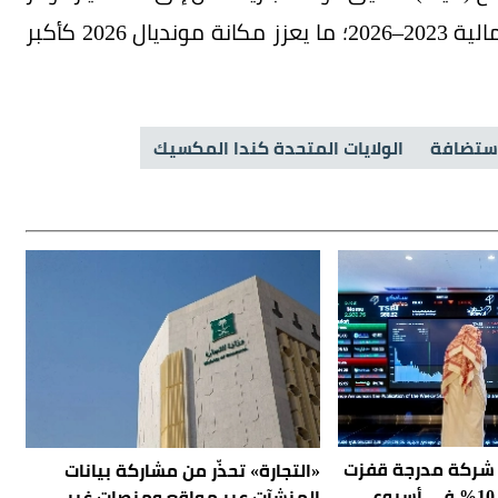
من البطولة وحدها، و13 مليار دولار خلال الدورة المالية 2023–2026؛ ما يعزز مكانة مونديال 2026 كأكبر
استضافة
الولايات المتحدة كندا المكسيك
عكاظ» ترصد.. 18 شركة مدرجة قفزت
«التجارة» تحذّر من مشاركة بيانات
المنشآت عبر مواقع ومنصات غير