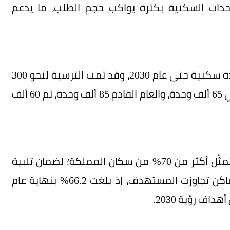
حدات السكنية بكثرة يواكب حجم الطلب، ما يدعم
وأوضح أن برنامج الإسكان يهدف لبناء 600 ألف وحدة سكنية حتى عام 2030، وقد تمت الترسية لنحو 300
ألف وحدة حتى عام 2025. والمستهدف للعام الحالي 65 ألف وحدة، والعام القادم 85 ألف وحدة، ثم 60 ألف
وذكر أن هذه الوحدات ستركز في 6 مدن رئيسية تمثّل أكثر من 70% من سكان المملكة؛ لضمان تلبية
الطلب المتزايد. وأضاف أن نسبة تملك الأسر للمساكن تجاوزت المستهدف، إذ بلغت 66.2% بنهاية عام