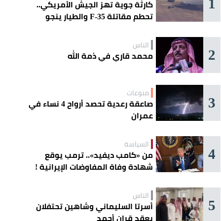
1
كارثة جوية تهز الجيش الأمريكي..
تحطم مقاتلة F-35 والطيار ينجو
بأعجوبة
الناس
2
محمد قاري في ذمة الله
منوعات
3
صاعقة رعدية تحصد أرواح 4 نساء في
عمران
السياسة
4
من «كامب ديفيد».. ترمب يوقع
شهادة وفاة المفاوضات الإيرانية !
الناس
5
أسرتا السليماني وشاهين تحتفلان
بعقد قران أحمد