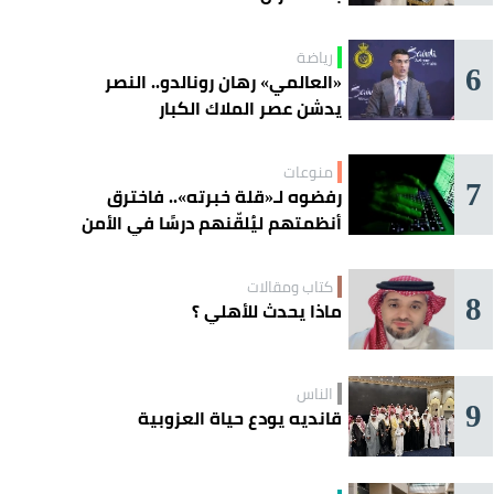
رياضة
6
«العالمي» رهان رونالدو.. النصر
يدشن عصر الملاك الكبار
منوعات
7
رفضوه لـ«قلة خبرته».. فاخترق
أنظمتهم ليُلقّنهم درسًا في الأمن
السيبراني !
كتاب ومقالات
8
ماذا يحدث للأهلي ؟
الناس
9
قانديه يودع حياة العزوبية