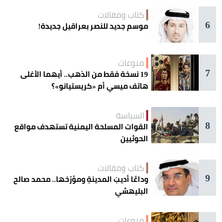
كتاب ومقالات
6
موسم جديد للنصر بعراقيل جديدة!
منوعات
7
19 نسخة فقط من الذهب.. أيهما الأغلى
هاتف ميسي أم «كريستيانو»؟
السياسة
8
القوات المسلحة اليمنية تستهدف مواقع
الحوثيين
كتاب ومقالات
9
وداعًا أديبَ المدينةِ ومؤرّخها.. محمد صالح
البليهشي
منوعات