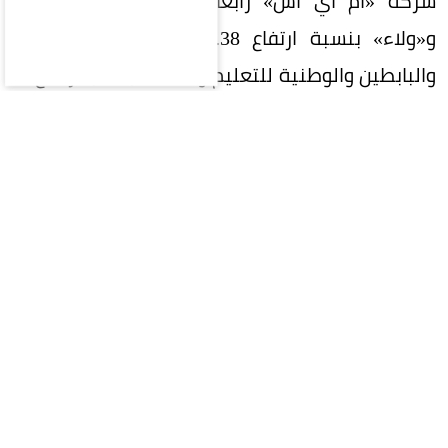
شركة «ام آي اس» رابعاً بنسبة صعود 15.75%،
و«ولاء» بنسبة ارتفاع 15.38%، و«الأندية للرياضة،
والبابطين والوطنية للتعليم وأسلاك» بنسب ارتفاع ما
بين 14 - 15%، ثم «اليمامة للحديد، وأسترا الصناعية»
بنسب تتراوح بين 13-14%، ثم «التعاونية» بنسبة
ارتفاع 12.48%، وارتفاع شركتي «دي بي اس والوسائل
الصناعية» بين 11-12%، ثم شركات «رعاية، بي سي آي،
سابتكو، بوبا العربية» بنسبة تتجاوز 10%.
أما الشركات التي سجلت انخفاضاً يتجاوز 10% فقد
اقتصرت على شركتين فقط، تبوك الزراعية بنسبة
15.86%، وكيمانول بنسبة 13.2%.