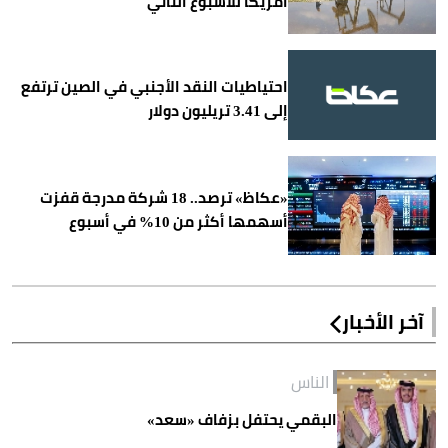
أمريكا للأسبوع الثاني
احتياطيات النقد الأجنبي في الصين ترتفع
إلى 3.41 تريليون دولار
«عكاظ» ترصد.. 18 شركة مدرجة قفزت
أسهمها أكثر من 10% في أسبوع
آخر الأخبار
الناس
البقمي يحتفل بزفاف «سعد»