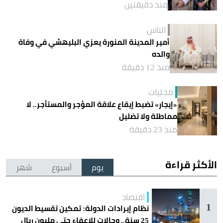
منذ دقيقتين
الناس
أمير المدينة المنورة يعزي البليهشي في وفاة
والده
منذ 12 دقيقة
محليات
«إيجار» تضبط إيقاع علاقة المؤجر والمستأجر.. لا
مماطلة ولا تضليل
منذ 23 دقيقة
الأكثر قراءة
يوم
أسبوع
شهر
اقتصاد
1
نظام إيرادات الدولة: تمكين تقسيط الديون
25 سنة.. وحالات للإعفاء حتى مليون ريال