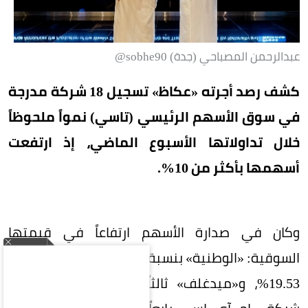
عبدالرحمن المصباحي (جدة) sobhe90@
كشف رصد أجرته «عكاظ» تسجيل 18 شركة مدرجة
في سوق الأسهم الرئيسي (تاسي) نمواً ملحوظاً
خلال تداولاتها الأسبوع الماضي، إذ ارتفعت
أسهمها بأكثر من 10%.
وكان في صدارة الأسهم ارتفاعاً في قيمتها
السوقية: «الوطنية» بنسبة 23.3%، ثم «أسيج» بنسبة
19.53%، و«ميدغلف» ثالثاً بنسبة 16.93%، وحلت