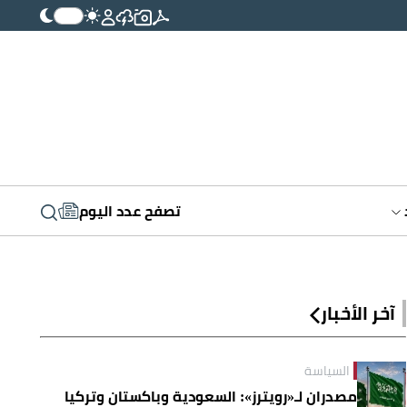
تصفح عدد اليوم
آخر الأخبار
السياسة
مصدران لـ«رويترز»: السعودية وباكستان وتركيا