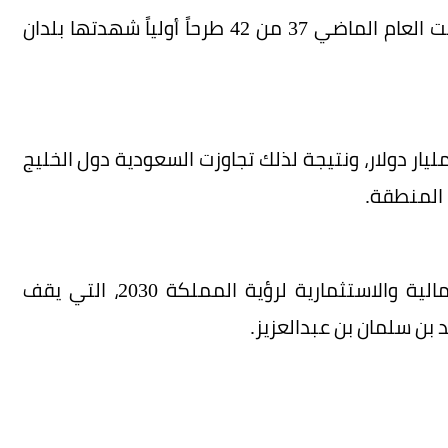
وأوضحت «غلوبال فايننانس» أن السعودية استضافت العام الماضي 37 من 42 طرحاً أولياً شهدتها بلدان
لغت جملة تلك الطروح الأولية عائدات قدرها 4.2 مليار دولار، ونتيجة لذلك تجاوزت السعودية دول الخليج
 المنطقة.
ويعد ذلك نتيجة طبيعية للإصلاحات الهيكلية والمالية والاستثمارية لرؤية المملكة 2030، التي يقف
بن سلمان بن عبدالعزيز.