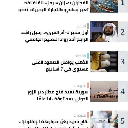
1
انفجاران يهزان هرمز.. ناقلة نفط
تعبر بسلام و«التجارة البحرية» تدعو
السفن إلى الحذر
الناس
2
أول مدير لـ«أم القرى».. رحيل راشد
الراجح أحد رواد التعليم الجامعي
اقتصاد
3
الذهب يواصل الصعود لأعلى
مستوى في 7 أسابيع
منوعات
4
سورية تعيد فتح مطار دير الزور
الدولي بعد توقف 14 عامًا
منوعات
5
لقاح جديد يغيّر مواجهة الإنفلونزا..