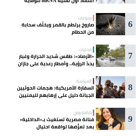
اعتماد أول تقنية mRNA للوقاية
الموسمية
منوعات
6
صاروخ يرتطم بالقمر ويخلّف سحابة
من الحطام
محليات
7
«الأرصاد»: طقس شديد الحرارة وغبار
يحدّ الرؤية.. وأمطار رعدية على جازان
وعسير
السياسة
8
السفارة الأمريكية: هجمات الحوثيين
الجبانة دليل على إرهابهم لليمنيين
ثقافة وفن
9
فنانة مصرية تستغيث بـ«الداخلية»
بعد تعرُّضها لواقعة احتيال