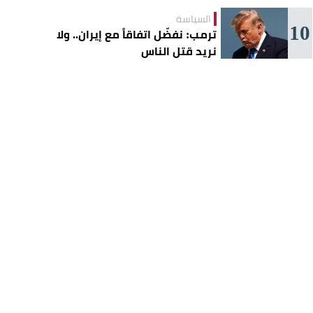
السياسة
10
ترمب: نفضّل اتفاقاً مع إيران.. ولا
نريد قتل الناس