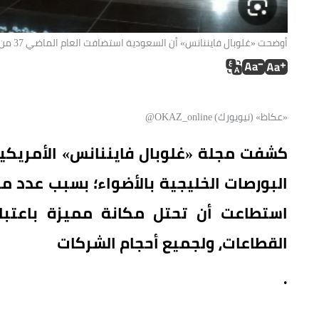
أوضحت «غلوبال فايننانس» أن السعودية استضافت العام الماضي 37 من 42 طرحاً أولياً شهدتها بلدان مجلس التعاون الخليجي الست. (متداولة).
«عكاظ» (نيويورك) OKAZ_online@
كشفت مجلة «غلوبال فايننانس» الأمريكية
البورصات الخليجية بالأضواء؛ بسبب عدد من
استطاعت أن تحتل مكانة مميزة باعتبار
القطاعات، ولجميع أحجام الشركات
.