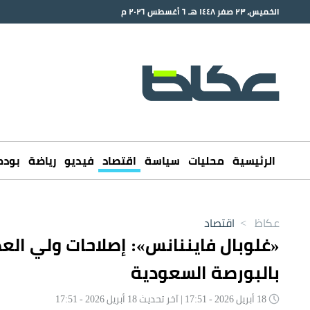
الخميس، ٢٣ صفر ١٤٤٨ هـ ٦ أغسطس ٢٠٢٦ م
الرئيسية
محليات
سياسة
اقتصاد
فيديو
رياضة
بود
عكاظ
>
اقتصاد
«غلوبال فايننانس»: إصلاحات ولي العه
بالبورصة السعودية
18 أبريل 2026 - 17:51 | آخر تحديث 18 أبريل 2026 - 17:51