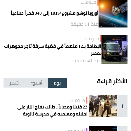
منوعات
أوروبا توسّع مشروع IRIS² إلى 348 قمراً صناعياً
منذ 11 دقيقة
منوعات
الإطاحة بـ12 متهماً في قضية سرقة تاجر مجوهرات
بمصر
منذ 41 دقيقة
الأكثر قراءة
يوم
أسبوع
شهر
منوعات
1
22 قتيلاً ومصاباً.. طالب يفتح النار على
زملائه ومعلميه في مدرسة ثانوية