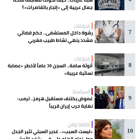
جمال عربية إلى «إتجار بالقاصرات»؟
منوعات
7
رشوة داخل المستشفى.. حكم قضائي
مشدد ينهي نشاط طبيب مغربي
منوعات
8
أنوثة سامة.. السجن 30 عاماً لأخطر «عصابة
نسائية عربية»
السياسة
9
غموض يكتنف مستقبل هرمز.. ترمب:
نهاية حرب إيران قريباً
ثقافة وفن
10
«ليست السبب».. غدير السبتي تثير الجدل
حول نجاح إلهام علي في «شارع الأعشى»