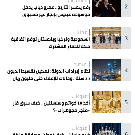
ثقافة وفن
2
رقم يكسر التاريخ.. عمرو دياب يدخل
موسوعة غينيس بإنجاز غير مسبوق
محليات
3
السعودية وتركيا وباكستان توقع اتفاقية
مكة للدفاع المشترك
اقتصاد
4
نظام إيرادات الدولة: تمكين تقسيط الديون
25 سنة.. وحالات للإعفاء حتى مليون ريال
منوعات
5
أخذ 10 خواتم وسلسلتين.. كيف سرق فأر
«متجر مجوهرات»؟
منوعات
6
شبه عاريات.. كيف تحولت مسابقة ملكة