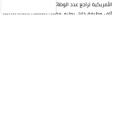
الأمريكية تراجع عدد الوظائف غير الزراعية بمقدار 23
ألف وظيفة خلال يوليو، مقابل توقعات بزيادة قدرها
80 ألف وظيفة.
وبالنسبة للمعادن النفيسة الأخرى، ارتفعت الفضة
بنسبة 4.5% إلى 64.26 دولار للأوقية، والبلاتين بنسبة
1.4% إلى 1753.09 دولار، والبلاديوم بنسبة 0.4% إلى
1375.75 دولار.
المقالة التالية