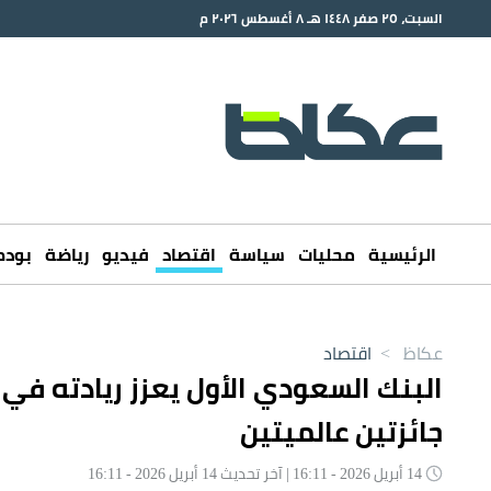
السبت، ٢٥ صفر ١٤٤٨ هـ ٨ أغسطس ٢٠٢٦ م
الرئيسية
محليات
سياسة
اقتصاد
فيديو
رياضة
بود
عكاظ
>
اقتصاد
‎البنك السعودي الأول يعزز ريادته ف
جائزتين عالميتين
14 أبريل 2026 - 16:11 | آخر تحديث 14 أبريل 2026 - 16:11