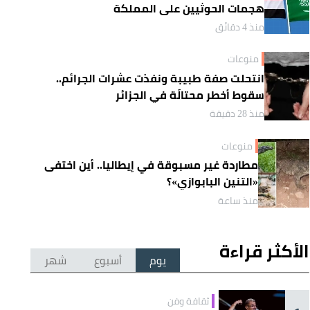
هجمات الحوثيين على المملكة
منذ 4 دقائق
منوعات
انتحلت صفة طبيبة ونفذت عشرات الجرائم..
سقوط أخطر محتالَة في الجزائر
منذ 28 دقيقة
منوعات
مطاردة غير مسبوقة في إيطاليا.. أين اختفى
«التنين البابوازي»؟
منذ ساعة
الأكثر قراءة
يوم
أسبوع
شهر
ثقافة وفن