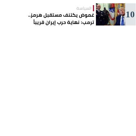
السياسة
10
غموض يكتنف مستقبل هرمز..
ترمب: نهاية حرب إيران قريباً