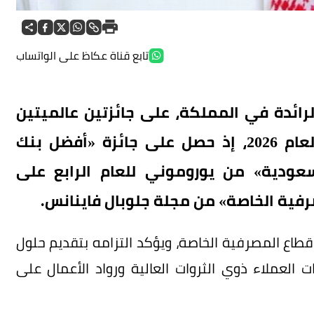
تابع قناة عكاظ على الواتساب
رائدة في المملكة، على جائزتين عالميتين
مرموقتين في مجال المصرفية الخاصة لعام 2026، إذ حصل على جائزة «أفضل بنك
سعودية» من يوروموني للعام الرابع على
رفية الخاصة» من مجلة جلوبال فاينانس.
ي قطاع المصرفية الخاصة، ويؤكد التزامه بتقديم حلول
لعملاء ذوي الثروات العالية ورواد الأعمال على