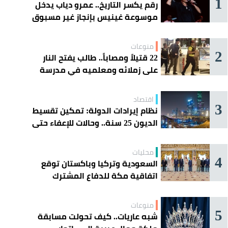
1
رقم يكسر التاريخ.. عمرو دياب يدخل
موسوعة غينيس بإنجاز غير مسبوق
منوعات
2
22 قتيلاً ومصاباً.. طالب يفتح النار
على زملائه ومعلميه في مدرسة
ثانوية
اقتصاد
3
نظام إيرادات الدولة: تمكين تقسيط
الديون 25 سنة.. وحالات للإعفاء حتى
مليون ريال
محليات
4
السعودية وتركيا وباكستان توقع
اتفاقية مكة للدفاع المشترك
منوعات
5
شبه عاريات.. كيف تحولت مسابقة