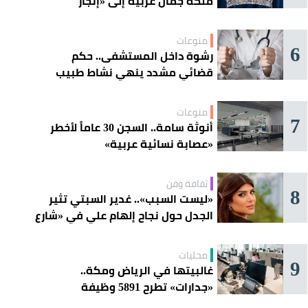
ملكة جمال عربية إلى «إتجار
بالقاصرات»؟
منوعات
6
رشوة داخل المستشفى.. حكم
قضائي مشدد ينهي نشاط طبيب
مغربي
منوعات
7
أنوثة سامة.. السجن 30 عاماً لأخطر
«عصابة نسائية عربية»
ثقافة وفن
8
«ليست السبب».. غدير السبتي تثير
الجدل حول نجاح إلهام علي في «شارع
الأعشى»
محليات
9
غالبيتها في الرياض ومكة..
«جدارات» تطرح 5891 وظيفة
للسعوديين هذا الأسبوع