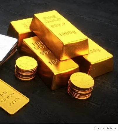
«عكاظ» (لندن)