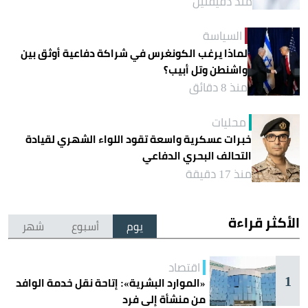
منذ دقيقتين
السياسة
لماذا يرغب الكونغرس في شراكة دفاعية أوثق بين
واشنطن وتل أبيب؟
منذ 8 دقائق
محليات
خبرات عسكرية واسعة تقود اللواء الشهري لقيادة
التحالف البحري الدفاعي
منذ 17 دقيقة
الأكثر قراءة
يوم
أسبوع
شهر
اقتصاد
1
«الموارد البشرية»: إتاحة نقل خدمة الوافد
من منشأة إلى فرد