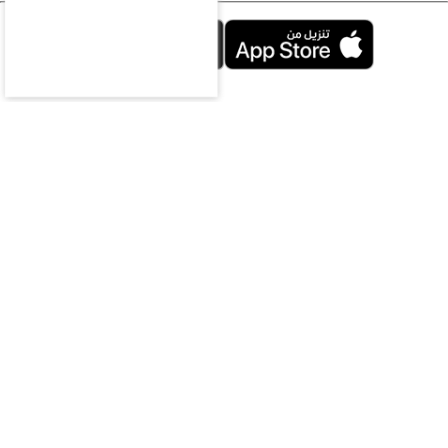
محليات
سياسة
اقتصاد
رياضة
ثقافة وفن
منوعات
مقالات
ملتيميديا
الرياضات
الإلكترونية
سعوديات
ازياء
سياحة
الناس
تحقيقات
تكنولوجيا
صوت المواطن
زوايا متخصصة
مركز المعلومات
فيديو
بودكاست
مباشر
الشروط والأحكام
حول المؤسسة
إدارة التحرير