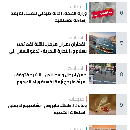
محليات
6
وزارة الصحة: إحالة صيدلي للمساءلة بعد
إساءته لمستفيد
السياسة
7
انفجاران يهزان هرمز.. ناقلة نفط تعبر
بسلام و«التجارة البحرية» تدعو السفن إلى
الحذر
السياسة
8
طعن 4 رجال وسط لندن.. الشرطة توقف
امرأة وترجح أزمة نفسية وراء الهجوم
منوعات
9
وفاة 22 طفلاً.. فايروس «تشانديبورا» يقلق
السلطات الهندية
محليات