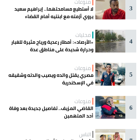
منوعات
3
لا أستطيع مسامحتهما.. إبراهيم سعيد
يروي أزمته مع ابنتيه أمام القضاء
محليات
4
«الأرصاد»: أمطار رعدية ورياح مثيرة للغبار
وحرارة شديدة على مناطق عدة
منوعات
5
مصري يقتل والده ويصيب والدته وشقيقه
في الإسكندرية
منوعات
6
القاضي المزيف.. تفاصيل جديدة بعد وفاة
أحد المتهمين
الناس