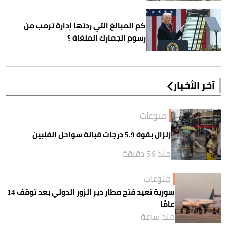
كم المبالغ التي ردتها إدارة ترمب من
رسوم الجمارك الملغاة ؟
آخر الأخبار
منوعات
زلزال بقوة 5.9 درجات قبالة سواحل الفلبين
منذ 56 دقيقة
منوعات
سورية تعيد فتح مطار دير الزور الدولي بعد توقف 14
عامًا
منذ ساعة