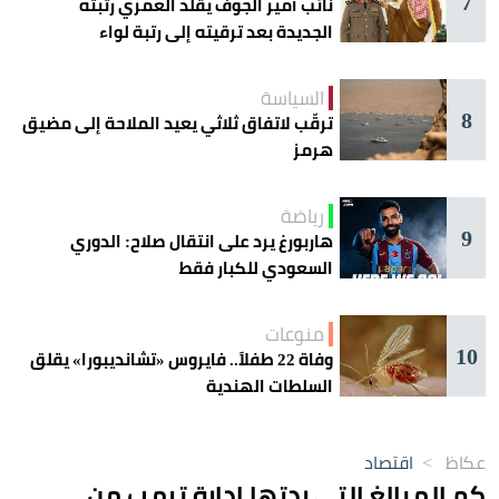
7
نائب أمير الجوف يقلّد العمري رتبته
الجديدة بعد ترقيته إلى رتبة لواء
السياسة
8
ترقّب لاتفاق ثلاثي يعيد الملاحة إلى مضيق
هرمز
رياضة
9
هاربورغ يرد على انتقال صلاح: الدوري
السعودي للكبار فقط
منوعات
10
وفاة 22 طفلاً.. فايروس «تشانديبورا» يقلق
السلطات الهندية
عكاظ
>
اقتصاد
كم المبالغ التي ردتها إدارة ترمب من