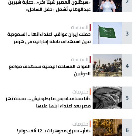
2
«سيظنون العصير شيئاً آخر».. دعابة شيرين
عبدالوهاب تُشعل «حفل الساحل»
السياسة
3
حملت إيران عواقب اعتداءاتها .. السعودية
تدين استهداف ناقلة إماراتية في هرمز
السياسة
4
القوات المسلحة اليمنية تستهدف مواقع
الحوثيين
منوعات
5
«أنا مسامحاه بس ما يطردنيش».. مسنة تهز
مصر بعد اعتداء ابنها عليها
منوعات
6
«فأر» يسرق مجوهرات بـ 12 ألف دولار!