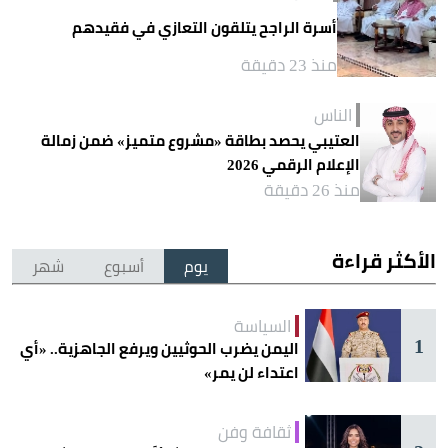
أسرة الراجح يتلقون التعازي في فقيدهم
منذ 23 دقيقة
الناس
العتيبي يحصد بطاقة «مشروع متميز» ضمن زمالة
الإعلام الرقمي 2026
منذ 26 دقيقة
الأكثر قراءة
يوم
أسبوع
شهر
السياسة
1
اليمن يضرب الحوثيين ويرفع الجاهزية.. «أي
اعتداء لن يمر»
ثقافة وفن