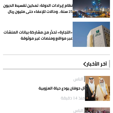
نظام إيرادات الدولة: تمكين تقسيط الديون
25 سنة.. وحالات للإعفاء حتى مليون ريال
«التجارة» تحذّر من مشاركة بيانات المنشآت
عبر مواقع ومنصات غير موثوقة
آخر الأخبار
الناس
آل حوفان يودع حياة العزوبية
منذ 14 دقيقة
الناس