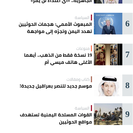
الجاهزية.. «أي اعتداء لن يمر»
السياسة
6
المبعوث الأممي: هجمات الحوثيين
تهدد اليمن وتجرّه إلى مواجهة
إقليمية
منوعات
7
19 نسخة فقط من الذهب.. أيهما
الأغلى هاتف ميسي أم
«كريستيانو»؟
كتاب ومقالات
8
موسم جديد للنصر بعراقيل جديدة!
السياسة
9
القوات المسلحة اليمنية تستهدف
مواقع الحوثيين