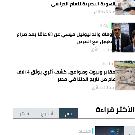
الهوية البصرية للعام الدراسي
منذ 3 دقائق
رياضة
وفاة والد ليونيل ميسي عن 68 عامًا بعد صراع
طويل مع المرض
منذ 8 دقائق
منوعات
مقابر وبيوت وصوامع.. كشف أثري يوثق 4 آلاف
عام من تاريخ الدلتا في مصر
منذ 10 دقائق
الأكثر قراءة
يوم
أسبوع
شهر
اقتصاد