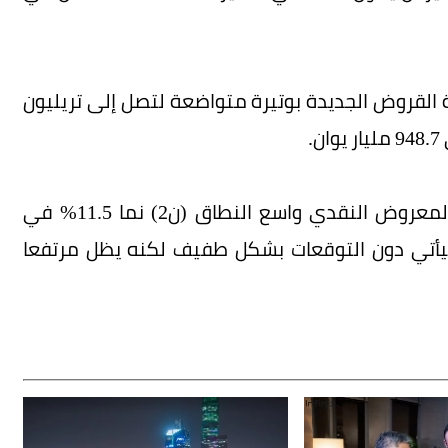
 القروض الجديدة بوتيرة متواضعة لتصل إلى تريليون
.
وقال بنك الشعب (المركزي) الصيني أمس: «إن المعروض النقدي واسع النطاق (ن2) نما 11.5% في
 عام ليأتي دون التوقعات بشكل طفيف لكنه يظل مرتفعا