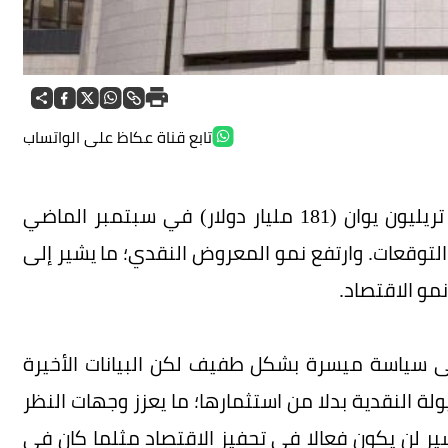
تابع قناة عكاظ على الواتساب
قدمت البنوك الصينية قروضا جديدة بقيمة 1.22 تريليون يوان (181 مليار دولار) في سبتمبر الماضي
لتوقعات. وارتفع نمو المعروض النقدي؛ ما يشير إلى
مو الاقتصاد.
لى سياسة ميسرة بشكل طفيف لكن البيانات الأخيرة
لة النقدية بدلا من استثمارها؛ ما يعزز وجهات النظر
سير لن يكون فعالا في تحفيز الاقتصاد مثلما كان في