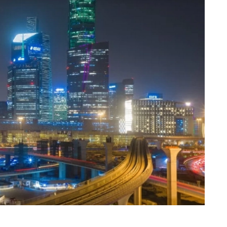
عبدالرحمن المصباحي (جدة) @sobhe90