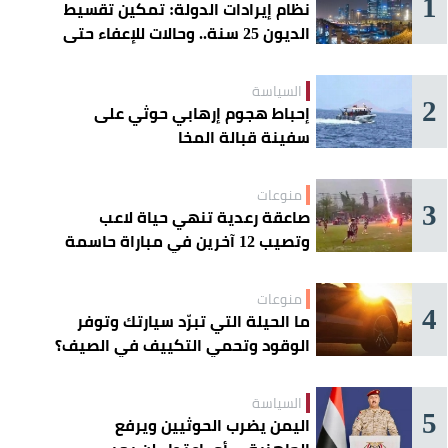
1
نظام إيرادات الدولة: تمكين تقسيط
الديون 25 سنة.. وحالات للإعفاء حتى
مليون ريال
السياسة
2
إحباط هجوم إرهابي حوثي على
سفينة قبالة المخا
منوعات
3
صاعقة رعدية تنهي حياة لاعب
وتصيب 12 آخرين في مباراة حاسمة
منوعات
4
ما الحيلة التي تبرّد سيارتك وتوفر
الوقود وتحمي التكييف في الصيف؟
السياسة
5
اليمن يضرب الحوثيين ويرفع