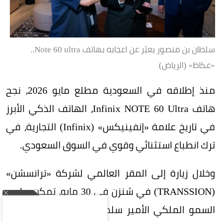
سلطان بن منصور يعبّر عن اعجابه بهاتف Note 60 ultra..
«عكاظ» (الرياض)
منذ إطلاقه في السعودية مطلع مايو 2026، نجح
هاتف Infinix NOTE 60 Ultra، الهاتف الذكي الأبرز
في تاريخ علامة «إنفينيكس» (Infinix) التجارية، في
ترك انطباع استثنائي وقوي في السوق السعودي.
وخلال زيارة إلى المقر العالمي لشركة «ترانسشن»
(TRANSSION) في شنزن في 30 مايو، تمكن صاحب
السمو الملكي الأمير سلطان بن منصور آل سعود،