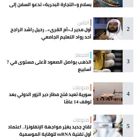
بسلام و«التجارة البحرية» تدعو السفن إلى
الحذر
الناس
2
أول مدير لـ«أم القرى».. رحيل راشد الراجح
أحد رواد التعليم الجامعي
اقتصاد
3
الذهب يواصل الصعود لأعلى مستوى في 7
أسابيع
منوعات
4
سورية تعيد فتح مطار دير الزور الدولي بعد
توقف 14 عامًا
منوعات
5
لقاح جديد يغيّر مواجهة الإنفلونزا.. اعتماد
أول تقنية mRNA للوقاية الموسمية