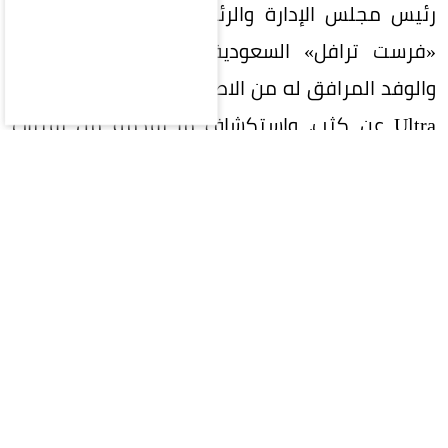
رئيس مجلس الإدارة والرئيس التنفيذي لمجموعة
«فرست ترافل» السعودية (First Travel Group)
والوفد المرافق له من الاطلاع على هاتف NOTE 60
Ultra عن كثب، واستكشاف ما يقدمه من تقنيات
وابتكارات، وقد عبّر سموّه عن اعجابه بالتصميم الفريد
والمتميّز للهاتف، وجودة تصنيعه، وأدائه الذي
يضاهي الهواتف الرائدة، مؤكداً أنه يمتلك مقومات
قوية تؤهله لتحقيق مكانة تنافسية ضمن فئة
الهواتف الذكية الفاخرة.
معيار جديد للتميز في فئة الهواتف الذكية
الفاخرة