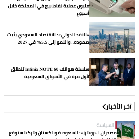
مليون عملية نقاط بيع في المملكة خلال
أسبوع
«النقد الدولي»: الاقتصاد السعودي يثبت
صموده.. والنمو إلى 5.5% في 2027
سلسلة هواتف Infinix NOTE 60 تنطلق
لأول مرة في الأسواق السعودية
آخر الأخبار
السياسة
مصدران لـ«رويترز»: السعودية وباكستان وتركيا ستوقع