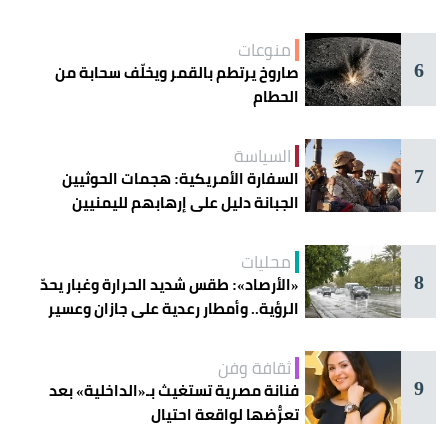
منوعات
6
صاروخ يرتطم بالقمر ويخلّف سحابة من
الحطام
السياسة
7
السفارة الأمريكية: هجمات الحوثيين
الجبانة دليل على إرهابهم لليمنيين
محليات
8
«الأرصاد»: طقس شديد الحرارة وغبار يحدّ
الرؤية.. وأمطار رعدية على جازان وعسير
ثقافة وفن
9
فنانة مصرية تستغيث بـ«الداخلية» بعد
تعرُّضها لواقعة احتيال