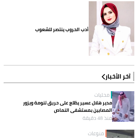
أدب الحروب ينتصر للشعوب
آخر الأخبار
محليات
مدير هلال عسير يطّلع على حريق تنومة ويزور
المصابين بمستشفى النماص
منذ 48 دقيقة
منوعات