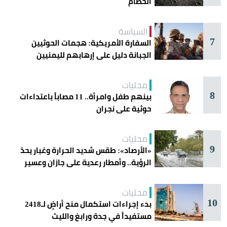
الحطام
السياسة
7
السفارة الأمريكية: هجمات الحوثيين
الجبانة دليل على إرهابهم لليمنيين
محليات
8
بينهم طفل وامرأة.. 11 مصاباً باعتداءات
حوثية على نجران
محليات
9
«الأرصاد»: طقس شديد الحرارة وغبار يحدّ
الرؤية.. وأمطار رعدية على جازان وعسير
محليات
10
بدء إجراءات استكمال منح أراضٍ لـ2418
مستفيداً في جدة ورابغ والليث