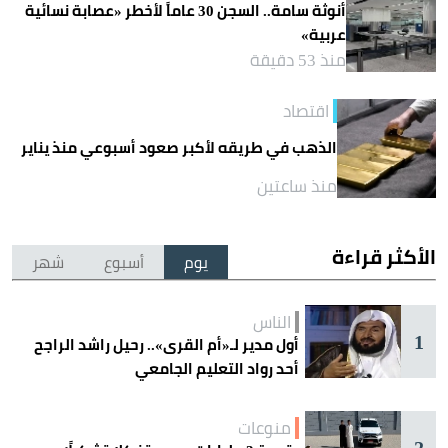
أنوثة سامة.. السجن 30 عاماً لأخطر «عصابة نسائية
عربية»
منذ 53 دقيقة
اقتصاد
الذهب في طريقه لأكبر صعود أسبوعي منذ يناير
منذ ساعتين
الأكثر قراءة
يوم
أسبوع
شهر
الناس
1
أول مدير لـ«أم القرى».. رحيل راشد الراجح
أحد رواد التعليم الجامعي
منوعات
2