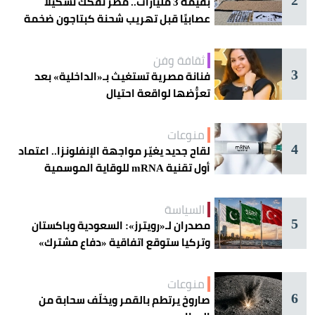
بقيمة 3 مليارات.. مصر تفكك تشكيلًا
عصابيًا قبل تهريب شحنة كبتاجون ضخمة
ثقافة وفن
3
فنانة مصرية تستغيث بـ«الداخلية» بعد
تعرُّضها لواقعة احتيال
منوعات
4
لقاح جديد يغيّر مواجهة الإنفلونزا.. اعتماد
أول تقنية mRNA للوقاية الموسمية
السياسة
5
مصدران لـ«رويترز»: السعودية وباكستان
وتركيا ستوقع اتفاقية «دفاع مشترك»
اليوم في جدة
منوعات
6
صاروخ يرتطم بالقمر ويخلّف سحابة من