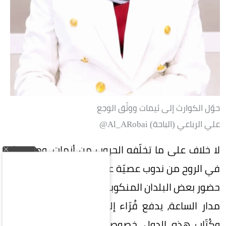
حوّل الكوارث إلى ثيمات ووثّق الوجع
علي الرباعي (الباحة) Al_ARobai@
لا خلاف على ما تخلّفه الحروب من أزمات، وما تتركه
في الروح من ندوب عصيّة على المحو والنسيان، إلا أن
حضور بعض البلدان المنكوبة على منصات الأخبار على
مدار الساعة، يدفع قُرّاء إلى البحث عن آداب وتاريخ
وكُتّاب هذه الدول، خصوصاً أعمال الأدباء المعنيين